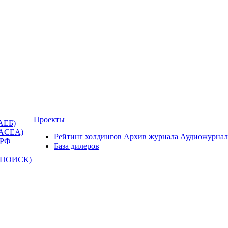
Проекты
АЕБ)
(ACEA)
Рейтинг холдингов
Архив журнала
Аудиожурнал
 РФ
База дилеров
Т-ПОИСК)