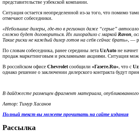
представительстве узбекской компании.
Ситуация остается неопределенной из-за того, что помимо там
отмечают собеседники.
«Небольшие дилеры, где-то в регионах даже “серые” автосало
сложно будет договориться. Их лихорадило с маркой
Ravon
, о
Такие риски не каждый дилер готов на себя сейчас брать»
, — 
По словам собеседника, ранее середины лета
UzAuto
не начнет
продаж маркетинговым и рекламными акциями. Ситуация может 
В российском офисе
Chevrolet
сообщили
«Газете.Ru»
, что с
Uz
однако решение о заключении дилерского контракта будут при
В дайджесте размещен фрагмент материала, опубликованного н
Автор: Тимур Хасанов
Полный текст вы можете прочитать на сайте издания
Рассылка