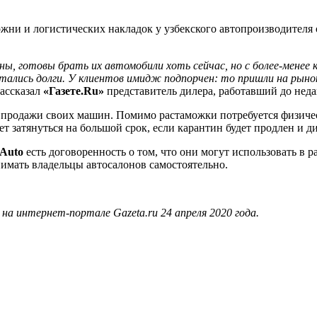
ожни и логистических накладок у узбекского автопроизводителя
ны, готовы брать их автомобили хоть сейчас, но с более-менее
стались долги. У клиентов имидж подпорчен: то пришли на рыно
рассказал
«Газете.Ru»
представитель дилера, работавший до неда
 продажи своих машин. Помимо растаможки потребуется физичес
затянуться на большой срок, если карантин будет продлен и ди
Auto
есть договоренность о том, что они могут использовать в 
нимать владельцы автосалонов самостоятельно.
а интернет-портале Gazeta.ru 24 апреля 2020 года.