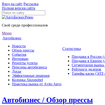
Вход на сайт
Рассылка
Полная версия сайта
Свой среди профессионалов
Меню
Автобизнес
Новости
Статистика
Обзор прессы
События
Продажи в России (
Интервью
Продажи в Европе 
Рецепты успеха
Сегментация рынка
Персоны автобизнеса
Рейтинги дилеров
Досье
Тарифы каско (ЭЛ
Эффективные решения
Колонка Akzonobel
Практика рынка от Аvito Авто
Автобизнес / Обзор прессы