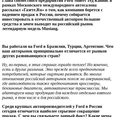
Глава совместного предприятия Ford Sollers Тед Каннис в
рамках Московского международного автосалона
рассказал «Газете.Ru» о том, как компания борется с
падением продаж в России, почему собирается
инвестировать в отечественный автопром большие
средства и зачем выводит на российский рынок
легендарную модель Mustang.
Вы работали на Ford в Бразилии, Турции, Аргентине. Чем
наш авторынок принципиально отличается от рынков
других развивающихся стран?
Ну, во-первых, в этих странах гораздо теплее! Но конечно,
есть и другие различия. Это прежде всего предпочтения
потребителей, которые ощутимо разнятся. Во многих
отношениях российский авторынок похож на американский,
где автолюбители также предпочитают кроссоверы,
бензиновые двигатели, автоматические трансмиссии. Мы
адаптируем нашу продукцию для каждого отдельно взятого
рынка, в том числе и для российского.
Среди крупных автопроизводителей у Ford в России
сегодня отмечается наиболее серьезное сокращение
продаж. С чем вы связываете данный факт? Какие меры