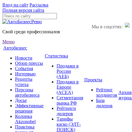
Вход на сайт
Рассылка
Полная версия сайта
Мы в соцсетях:
Свой среди профессионалов
Меню
Автобизнес
Статистика
Новости
Обзор прессы
Продажи в
События
России
Интервью
(АЕБ)
Рецепты
Проекты
Продажи в
успеха
Европе
Персоны
Рейтинг
(ACEA)
Архив
автобизнеса
холдингов
Сегментация
журна
Досье
База
рынка РФ
Эффективные
дилеров
Рейтинги
решения
дилеров
Колонка
Тарифы
Akzonobel
каско (ЭЛТ-
Практика
ПОИСК)