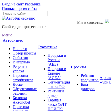
Вход на сайт
Рассылка
Полная версия сайта
Мы в соцсетях:
Свой среди профессионалов
Меню
Автобизнес
Статистика
Новости
Обзор прессы
Продажи в
События
России
Интервью
(АЕБ)
Рецепты
Проекты
Продажи в
успеха
Европе
Персоны
Рейтинг
(ACEA)
Архив
автобизнеса
холдингов
Сегментация
журна
Досье
База
рынка РФ
Эффективные
дилеров
Рейтинги
решения
дилеров
Колонка
Тарифы
Akzonobel
каско (ЭЛТ-
Практика
ПОИСК)