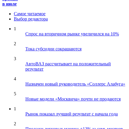
в июле
Самое читаемое
Выбор редактора
1
Спрос на вторичном рынке увеличился на 10%
2
Тока субсидии сокращаются
3
АвтоВАЗ рассчитывает на положительный
результат
4
Назначен новый руководитель «Соллерс Алабуга»
5
Новые модели «Москвича» почти не продаются
1
Рынок показал лучший результат с начала года
2
Продажи легковых машин: +13% за семь месяцев