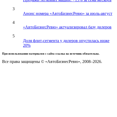
3
Анонс номера «АвтоБизнесРевю» за июль-август
4
«АвтоБизнесРевю» актуализировал базу дилеров
5
Доля флит-сегмента у дилеров опустилась ниже
20%
При использовании материалов с сайта ссылка на источник обязательна.
Все права защищены © «АвтоБизнесРевю», 2008–2026.