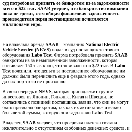
суд потребовал признать ее банкротом из-за задолженности
всего в $22 тыс. SAAB уверяет, что банкротство компании
пока не грозит, хотя общая финансовая задолженность
производителя перед поставщиками исчисляется
миллионами евро.
На владельца бренда
SAAB
– компанию
National Electric
Vehicle Sweden (NEVS)
подал в суд поставщик тестового
оборудования
Labo Test
. Фирма потребовала признать
SAAB
банкротом из-за невыплаченной задолженности, которая
составляет 150 тыс. крон, что эквивалентно $22 тыс. В
Labo
Test
пояснили, что деньги за поставленное оборудование им
должны были перечислить еще в феврале этого года, однако
до сих пор этого не произошло.
В свою очередь в
NEVS
, которая принадлежит группе
инвесторов из Японии, Гонконга, Китая и Швеции, не
согласились с позицией поставщика, заявив, что они не могут
быть признаны банкротом, так как их активы значительно
больше той суммы, которую они задолжали
Labo Test
.
Владелец
SAAB
уверяет, что просрочка платежа связана
исключительно с отсутствием свободных денежных средств, и