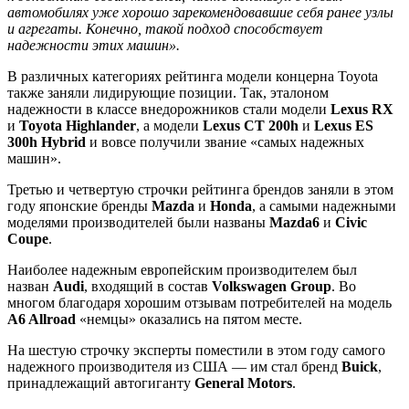
автомобилях уже хорошо зарекомендовавшие себя ранее узлы
и агрегаты. Конечно, такой подход способствует
надежности этих машин».
В различных категориях рейтинга модели концерна Toyota
также заняли лидирующие позиции. Так, эталоном
надежности в классе внедорожников стали модели
Lexus RX
и
Toyota Highlander
, а модели
Lexus CT 200h
и
Lexus ES
300h
Hybrid
и вовсе получили звание «самых надежных
машин».
Третью и четвертую строчки рейтинга брендов заняли в этом
году японские бренды
Mazda
и
Honda
, а самыми надежными
моделями производителей были названы
Mazda6
и
Civic
Coupe
.
Наиболее надежным европейским производителем был
назван
Audi
, входящий в состав
Volkswagen Group
. Во
многом благодаря хорошим отзывам потребителей на модель
A6 Allroad
«немцы» оказались на пятом месте.
На шестую строчку эксперты поместили в этом году самого
надежного производителя из США — им стал бренд
Buick
,
принадлежащий автогиганту
General Motors
.