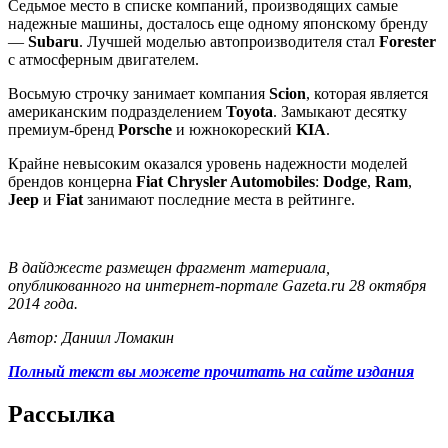
Седьмое место в списке компаний, производящих самые
надежные машины, досталось еще одному японскому бренду
—
Subaru
. Лучшей моделью автопроизводителя стал
Forester
с атмосферным двигателем.
Восьмую строчку занимает компания
Scion
, которая является
американским подразделением
Toyota
. Замыкают десятку
премиум-бренд
Porsche
и южнокореский
KIA
.
Крайне невысоким оказался уровень надежности моделей
брендов концерна
Fiat Chrysler Automobiles
:
Dodge
,
Ram
,
Jeep
и
Fiat
занимают последние места в рейтинге.
В дайджесте размещен фрагмент материала,
опубликованного на интернет-портале Gazeta.ru 28 октября
2014 года.
Автор: Даниил Ломакин
Полный текст вы можете прочитать на сайте издания
Рассылка