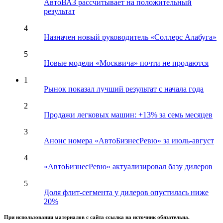
АвтоВАЗ рассчитывает на положительный
результат
4
Назначен новый руководитель «Соллерс Алабуга»
5
Новые модели «Москвича» почти не продаются
1
Рынок показал лучший результат с начала года
2
Продажи легковых машин: +13% за семь месяцев
3
Анонс номера «АвтоБизнесРевю» за июль-август
4
«АвтоБизнесРевю» актуализировал базу дилеров
5
Доля флит-сегмента у дилеров опустилась ниже
20%
При использовании материалов с сайта ссылка на источник обязательна.