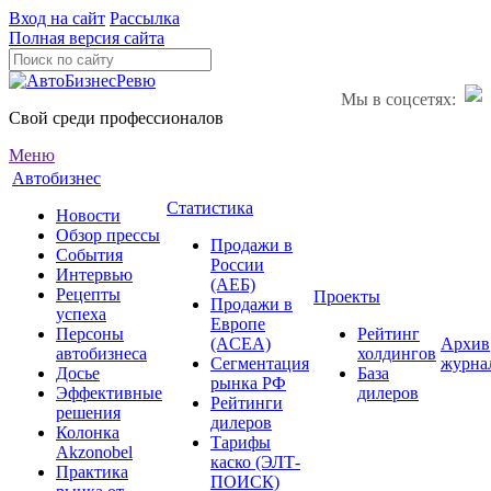
Вход на сайт
Рассылка
Полная версия сайта
Мы в соцсетях:
Свой среди профессионалов
Меню
Автобизнес
Статистика
Новости
Обзор прессы
Продажи в
События
России
Интервью
(АЕБ)
Рецепты
Проекты
Продажи в
успеха
Европе
Персоны
Рейтинг
(ACEA)
Архив
автобизнеса
холдингов
Сегментация
журна
Досье
База
рынка РФ
Эффективные
дилеров
Рейтинги
решения
дилеров
Колонка
Тарифы
Akzonobel
каско (ЭЛТ-
Практика
ПОИСК)