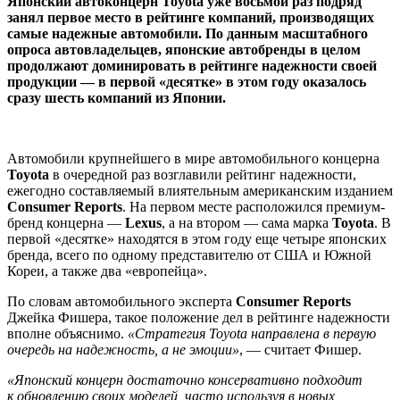
Японский автоконцерн Toyota уже восьмой раз подряд
занял первое место в рейтинге компаний, производящих
самые надежные автомобили. По данным масштабного
опроса автовладельцев, японские автобренды в целом
продолжают доминировать в рейтинге надежности своей
продукции — в первой «десятке» в этом году оказалось
сразу шесть компаний из Японии.
Автомобили крупнейшего в мире автомобильного концерна
Toyota
в очередной раз возглавили рейтинг надежности,
ежегодно составляемый влиятельным американским изданием
Consumer Reports
. На первом месте расположился премиум-
бренд концерна —
Lexus
, а на втором — сама марка
Toyota
. В
первой «десятке» находятся в этом году еще четыре японских
бренда, всего по одному представителю от США и Южной
Кореи, а также два «европейца».
По словам автомобильного эксперта
Consumer Reports
Джейка Фишера, такое положение дел в рейтинге надежности
вполне объяснимо.
«Стратегия Toyota направлена в первую
очередь на надежность, а не эмоции»
, — считает Фишер.
«Японский концерн достаточно консервативно подходит
к обновлению своих моделей, часто используя в новых