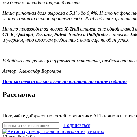
мы делаем, находит широкий отклик.
Наша рыночная доля выросла с 5,1% до 6,4%. И это на фоне п
за аналогичный период прошлого года. 2014 год стал фантаст
Начало производства нового
X-Trail
станет еще одной главой 
GT-R
,
Qashqai
,
Terrano
,
Patrol
,
Sentra
и
Pathfinder
c новыми
Ju
и уверены, что сможем разделить с вами еще не один успех.
В дайджесте размещен фрагмент материала, опубликованного н
Автор: Александр Воронцов
Полный текст вы можете прочитать на сайте издания
Рассылка
Получайте дайджест новостей, статистику АЕБ и анонсы инте
Подписаться
12 декабря 2014