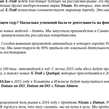
an X-Trail
ждет блестящее будущее на российском рынке. По дв
путации других внедорожников марки
Nissan
. Во-вторых, эта мо
вый
X-Trail
полностью соответствует мировому тренду. Это касае
дящем году? Насколько успешной была ее деятельность на фо
во новых моделей – девять. Мы запустили производство в Санк
 и приверженность российским потребителям.
. Сегодня компания производит автомобили в четырех городах 
пеха. Мы инвестируем до 90% прибыли от локальной деятельнос
ть поставщиков.
 100 тыс. автомобилей в год. С весны 2015 года здесь будут п
и), а также новые
X-Trail
и
Qashqai
, которые присоединятся в 20
ВАЗом
к 2015 году в Тольятти и Ижевске будут выпускаться н
е
Datsun on-DО
,
Datsun mi-DO
и
Nissan Almera
.
роцентной доли рынка к 2016 году с брендами
Nissan
и
Datsun
. 
 Я горжусь тем, что могу сказать: мы на пути к цели. Мы прод