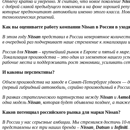
Отвечу кратко и уверенно. Я считаю, что новое поколение
Niss
с доброй славой предыдущего поколения и на фоне хорошей ре
которые предпочитают автомобили именно этого класса. Но
технологических решений.
Как вы оцениваете работу компании Nissan в России в ухо
В этом году
Nissan
представил в России невероятное количест
в очередной раз подчеркивает наше стремление к локализации
Россия для
Nissan
– крупнейший рынок в Европе и пятый в мире
Локализация производства – это один из элементов нашего ус
рабочие места и поддерживать рост экономики, усиливать се
И каковы перспективы?
Объем производства на заводе в Санкт-Петербурге удвоен — до
(первый гибридный автомобиль, серийно производимый в Росси
В рамках стратегического партнерства между
Nissan
и
Авто
одна модель
Nissan
, которая будет объявлена позднее, а такж
Каков потенциал российского рынка для марки Nissan?
В России у нас серьезные амбиции. Мы стремимся достичь 10-п
представлены все три наших бренда –
Nissan
,
Datsun
и
Infiniti
.