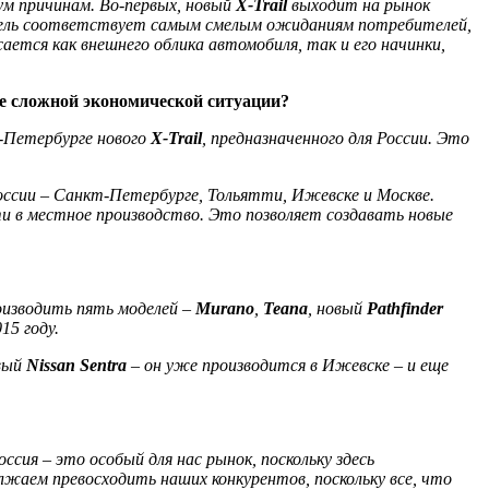
ум причинам. Во-первых, новый
X-Trail
выходит на рынок
дель соответствует самым смелым ожиданиям потребителей,
тся как внешнего облика автомобиля, так и его начинки,
не сложной экономической ситуации?
т-Петербурге нового
X-Trail
, предназначенного для России. Это
России – Санкт-Петербурге, Тольятти, Ижевске и Москве.
ти в местное производство. Это позволяет создавать новые
роизводить пять моделей –
Murano
,
Teana
, новый
Pathfinder
15 году.
овый
Nissan Sentra
– он уже производится в Ижевске – и еще
Россия – это особый для нас рынок, поскольку здесь
олжаем превосходить наших конкурентов, поскольку все, что