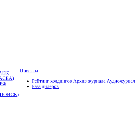
Проекты
АЕБ)
(ACEA)
Рейтинг холдингов
Архив журнала
Аудиожурнал
 РФ
База дилеров
Т-ПОИСК)