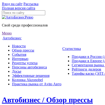
Вход на сайт
Рассылка
Полная версия сайта
Свой среди профессионалов
Меню
Автобизнес
Новости
Статистика
Обзор прессы
События
Продажи в России (
Интервью
Продажи в Европе 
Рецепты успеха
Сегментация рынка
Персоны автобизнеса
Рейтинги дилеров
Досье
Тарифы каско (ЭЛ
Эффективные решения
Колонка Akzonobel
Практика рынка от Аvito Авто
Автобизнес / Обзор прессы