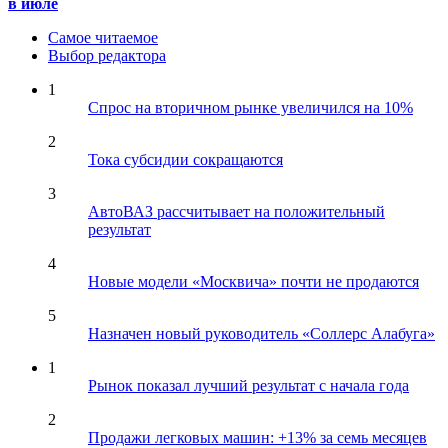
в июле
Самое читаемое
Выбор редактора
1
Спрос на вторичном рынке увеличился на 10%
2
Тока субсидии сокращаются
3
АвтоВАЗ рассчитывает на положительный
результат
4
Новые модели «Москвича» почти не продаются
5
Назначен новый руководитель «Соллерс Алабуга»
1
Рынок показал лучший результат с начала года
2
Продажи легковых машин: +13% за семь месяцев