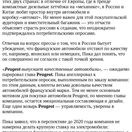
этих двух странах: в отличие от Европы, где в тренде
компактные дизельные хетчбэки на «механике», в России и
Китае любят простор внутри автомобиля и
коробку-«автомат». Не менее важен для этой покупательской
аудитории и вместительный багажник — это отчасти
объясняет страсть россиян к седанам, что неоднократно
подтверждалось потребительскими опросами.
Отвечая на вопрос прессы о том, что в России бытует
убеждение, что французские автомобили отстают по качеству
от, например, японских или немецких, Пика дал понять, что
он совершенно не согласен с такой точкой зрения.
«
Peugeot
выпускает качественные автомобили»
, — ожидаемо
парировал глава
Peugeot
. Пика апеллировал к
потребительским опросам, выполненным по заказу компании:
по этим данным, клиенты весьма довольны качеством
автомобилей французской марки. Тем не менее основным
мотивом для покупки автомобиля Peugeot, по мнению главы
компании, остается эмоциональная составляющая и дизайн.
Еще один козырь
Peugeot
— управляемость, уверены в
компании.
Пика заявил, что в перспективе до 2020 года компания не
намерена делать крупную ставку на электромобили: