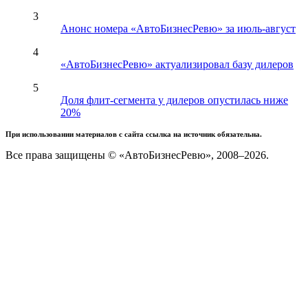
3
Анонс номера «АвтоБизнесРевю» за июль-август
4
«АвтоБизнесРевю» актуализировал базу дилеров
5
Доля флит-сегмента у дилеров опустилась ниже
20%
При использовании материалов с сайта ссылка на источник обязательна.
Все права защищены © «АвтоБизнесРевю», 2008–2026.