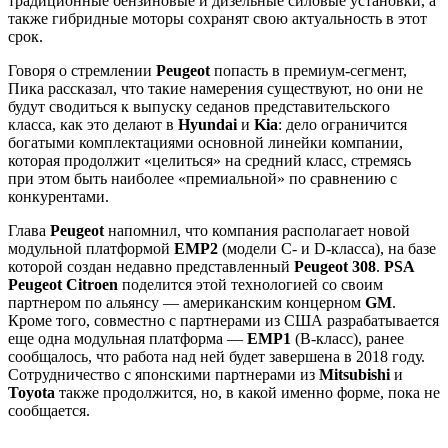
традиционные бензиновые и дизельные силовые установки, а
также гибридные моторы сохранят свою актуальность в этот
срок.
Говоря о стремлении
Peugeot
попасть в премиум-сегмент,
Пика рассказал, что такие намерения существуют, но они не
будут сводиться к выпуску седанов представительского
класса, как это делают в
Hyundai
и
Kia
: дело ограничится
богатыми комплектациями основной линейки компании,
которая продолжит «целиться» на средний класс, стремясь
при этом быть наиболее «премиальной» по сравнению с
конкурентами.
Глава
Peugeot
напомнил, что компания располагает новой
модульной платформой
EMP2
(модели C- и D-класса), на базе
которой создан недавно представленный
Peugeot 308
.
PSA
Peugeot Citroen
поделится этой технологией со своим
партнером по альянсу — американским концерном
GM
.
Кроме того, совместно с партнерами из США разрабатывается
еще одна модульная платформа —
EMP1
(B-класс), ранее
сообщалось, что работа над ней будет завершена в 2018 году.
Сотрудничество с японскими партнерами из
Mitsubishi
и
Toyota
также продолжится, но, в какой именно форме, пока не
сообщается.