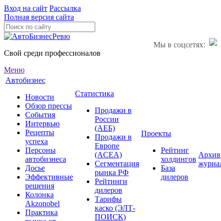
Вход на сайт
Рассылка
Полная версия сайта
Мы в соцсетях:
Свой среди профессионалов
Меню
Автобизнес
Статистика
Новости
Обзор прессы
Продажи в
События
России
Интервью
(АЕБ)
Рецепты
Проекты
Продажи в
успеха
Европе
Персоны
Рейтинг
(ACEA)
Архив
автобизнеса
холдингов
Сегментация
журна
Досье
База
рынка РФ
Эффективные
дилеров
Рейтинги
решения
дилеров
Колонка
Тарифы
Akzonobel
каско (ЭЛТ-
Практика
ПОИСК)