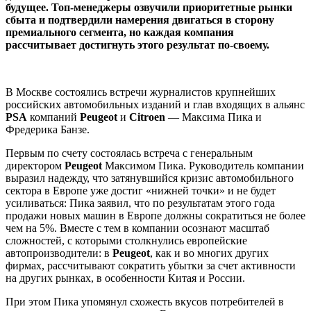
будущее. Топ-менеджеры озвучили приоритетные рынки
сбыта и подтвердили намерения двигаться в сторону
премиального сегмента, но каждая компания
рассчитывает достигнуть этого результат по-своему.
В Москве состоялись встречи журналистов крупнейших
российских автомобильных изданий и глав входящих в альянс
PSA
компаний
Peugeot
и
Citroen
— Максима Пика и
Фредерика Банзе.
Первым по счету состоялась встреча с генеральным
директором
Peugeot
Максимом Пика. Руководитель компании
выразил надежду, что затянувшийся кризис автомобильного
сектора в Европе уже достиг «нижней точки» и не будет
усиливаться: Пика заявил, что по результатам этого года
продажи новых машин в Европе должны сократиться не более
чем на 5%. Вместе с тем в компании осознают масштаб
сложностей, с которыми столкнулись европейские
автопроизводители: в
Peugeot
, как и во многих других
фирмах, рассчитывают сократить убытки за счет активности
на других рынках, в особенности Китая и России.
При этом Пика упомянул схожесть вкусов потребителей в