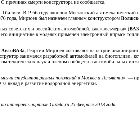
О причинах смерти конструктора не сообщается.
зии Тбилиси. В 1956 году окончил Московский автомеханически
1976 года, Мирзоев был назначен главным конструктором
Волжско
ных советских и российских автомобилей, как «восьмерка» (
ВАЗ
о его инициативе в моделях применен электронный впрыск топли
а
АвтоВАЗа
, Георгий Мирзоев «оставался на острие инжиниринг
нструктор занимался разработкой автомобилей на биотопливе , 
ором технических наук и членом cообщества автомобильных ин
тысячи студентов разных поколений в Москве и Тольятти»
, — п
 за вклад в развитие водородной энергетики.
а интернет-портале Gazeta.ru 25 февраля 2018 года.