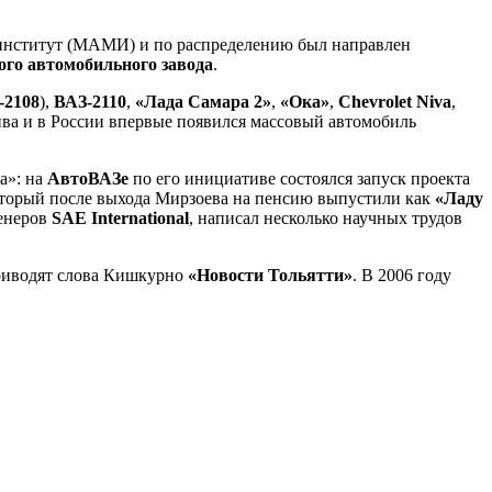
й институт (МАМИ) и по распределению был направлен
го автомобильного завода
.
-2108
),
ВАЗ-2110
,
«Лада Самара 2»
,
«Ока»
,
Chevrolet Niva
,
ва и в России впервые появился массовый автомобиль
а»: на
АвтоВАЗе
по его инициативе состоялся запуск проекта
который после выхода Мирзоева на пенсию выпустили как
«Ладу
женеров
SAE International
, написал несколько научных трудов
риводят слова Кишкурно
«Новости Тольятти»
. В 2006 году