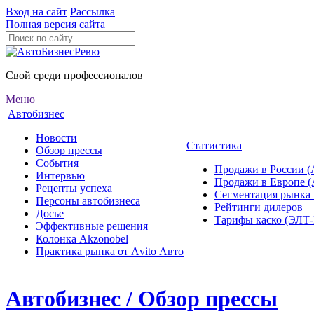
Вход на сайт
Рассылка
Полная версия сайта
Свой среди профессионалов
Меню
Автобизнес
Новости
Статистика
Обзор прессы
События
Продажи в России (
Интервью
Продажи в Европе 
Рецепты успеха
Сегментация рынка
Персоны автобизнеса
Рейтинги дилеров
Досье
Тарифы каско (ЭЛ
Эффективные решения
Колонка Akzonobel
Практика рынка от Аvito Авто
Автобизнес / Обзор прессы