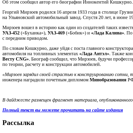
Об этом сообщил автор его биографии Иннокентий Кишкурно. 
Георгий Мирзоев родился 16 апреля 1933 года в столице Гру
на Ульяновский автомобильный завод. Спустя 20 лет, в июне 
Мирзоев вошел в историю как один из создателей таких извест
УАЗ-452
(«Буханка»),
УАЗ-469
(«Бобик») и
«Лада Калина»
. П
с передним приводом.
По словам Кишкурно, даже уйдя с поста главного конструктор
автомобиля на топливных элементах
«Лада Антэл»
. Также ко
Весту CNG»
. Биограф сообщил, что Мирзоев, будучи професс
по теории, расчету и конструкции автомобилей.
«Мирзоев зарядил своей страстью к конструированию сотни, 
инженера наградили почетным дипломом
Минобразования
РФ
В дайджесте размещен фрагмент материала, опубликованного н
Полный текст вы можете прочитать на сайте издания
Рассылка