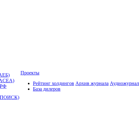
Проекты
АЕБ)
(ACEA)
Рейтинг холдингов
Архив журнала
Аудиожурнал
 РФ
База дилеров
Т-ПОИСК)