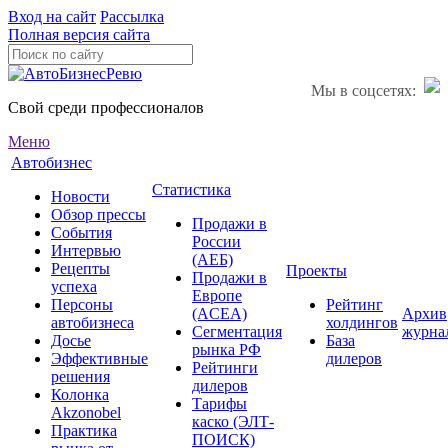
Вход на сайт
Рассылка
Полная версия сайта
Мы в соцсетях:
Свой среди профессионалов
Меню
Автобизнес
Статистика
Новости
Обзор прессы
Продажи в
События
России
Интервью
(АЕБ)
Рецепты
Проекты
Продажи в
успеха
Европе
Персоны
Рейтинг
(ACEA)
Архив
автобизнеса
холдингов
Сегментация
журна
Досье
База
рынка РФ
Эффективные
дилеров
Рейтинги
решения
дилеров
Колонка
Тарифы
Akzonobel
каско (ЭЛТ-
Практика
ПОИСК)