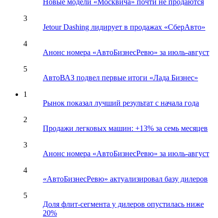
Новые модели «Москвича» почти не продаются
3
Jetour Dashing лидирует в продажах «СберАвто»
4
Анонс номера «АвтоБизнесРевю» за июль-август
5
АвтоВАЗ подвел первые итоги «Лада Бизнес»
1
Рынок показал лучший результат с начала года
2
Продажи легковых машин: +13% за семь месяцев
3
Анонс номера «АвтоБизнесРевю» за июль-август
4
«АвтоБизнесРевю» актуализировал базу дилеров
5
Доля флит-сегмента у дилеров опустилась ниже
20%