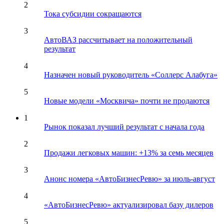
2
Тока субсидии сокращаются
3
АвтоВАЗ рассчитывает на положительный
результат
4
Назначен новый руководитель «Соллерс Алабуга»
5
Новые модели «Москвича» почти не продаются
1
Рынок показал лучший результат с начала года
2
Продажи легковых машин: +13% за семь месяцев
3
Анонс номера «АвтоБизнесРевю» за июль-август
4
«АвтоБизнесРевю» актуализировал базу дилеров
5