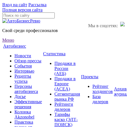
Вход на сайт
Рассылка
Полная версия сайта
Мы в соцсетях:
Свой среди профессионалов
Меню
Автобизнес
Статистика
Новости
Обзор прессы
Продажи в
События
России
Интервью
(АЕБ)
Рецепты
Проекты
Продажи в
успеха
Европе
Персоны
Рейтинг
(ACEA)
Архив
автобизнеса
холдингов
Сегментация
журна
Досье
База
рынка РФ
Эффективные
дилеров
Рейтинги
решения
дилеров
Колонка
Тарифы
Akzonobel
каско (ЭЛТ-
Практика
ПОИСК)