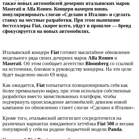
также новых автомобилей дочерних итальянских марок
Maserati и Alfa Romeo. Концерн намерен вновь
популяризировать слоган «Сделано в Италии» и сделать
ставку на местные разработки. При этом нынешние
бестселлеры Fiat, скорее всего, уйдут в прошлое — бренд
сфокусируется на новых автомобилях.
Итальянский концерн
Fiat
готовит масштабное обновление
модельного ряда своих дочерних марок
Alfa Romeo
и
Maserati
. Об этом сообщает агентство
Bloomberg
со ссылкой
на источники, близкие к руководству концерна. На эти цели
будет выделено около €9 млрд.
Как ожидается,
Fiat
попытается позиционировать себя как
более премиальную марку, при этом используя собственные
разработки вместо заимствованных платформ, чтобы
подчеркнуть происхождение автомобилей: девизом новой
кампании по обновлению станет слоган «Сделано в Италии».
Кроме того, итальянский автогигант сосредоточится на
различных вариантах имиджевого хетчбэка
Fiat 500
и весьма
популярной у себя на родине бюджетной модели
Panda
.