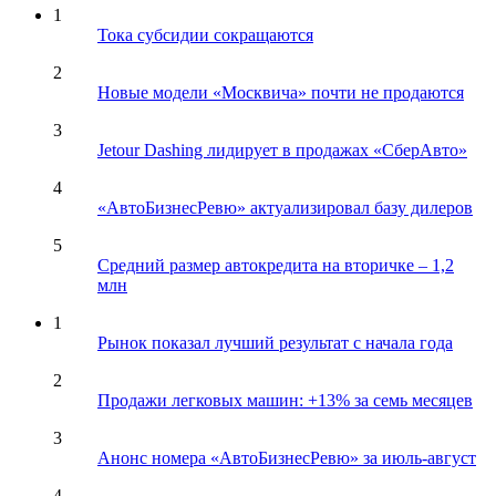
1
Тока субсидии сокращаются
2
Новые модели «Москвича» почти не продаются
3
Jetour Dashing лидирует в продажах «СберАвто»
4
«АвтоБизнесРевю» актуализировал базу дилеров
5
Средний размер автокредита на вторичке – 1,2
млн
1
Рынок показал лучший результат с начала года
2
Продажи легковых машин: +13% за семь месяцев
3
Анонс номера «АвтоБизнесРевю» за июль-август
4