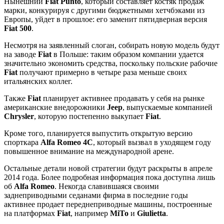
Нынешний
Fiat Punto
, который составляет костяк продаж
марки, конкурируя с другими бюджетными хетчбэками из
Европы, уйдет в прошлое: его заменит пятидверная версия
Fiat 500
.
Несмотря на заявленный слоган, собирать новую модель будут
на заводе
Fiat
в Польше: таким образом компании удается
значительно экономить средства, поскольку польские рабочие
Fiat
получают примерно в четыре раза меньше своих
итальянских коллег.
Также
Fiat
планирует активнее продавать у себя на рынке
американские внедорожники
Jeep
, выпускаемые компанией
Chrysler
, которую постепенно выкупает
Fiat
.
Кроме того, планируется выпустить открытую версию
спорткара
Alfa Romeo 4C
, который вызвал в уходящем году
повышенное внимание на международной арене.
Остальные детали новой стратегии будут раскрыты в апреле
2014 года. Более подробная информация пока доступна лишь
об
Alfa Romeo
. Некогда славившаяся своими
заднеприводными седанами фирма в последние годы
активнее продает переднеприводные машины, построенные
на платформах
Fiat
, например
MiTo
и
Giulietta
.