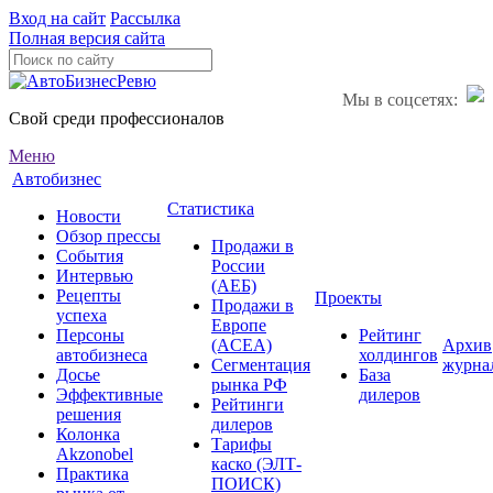
Вход на сайт
Рассылка
Полная версия сайта
Мы в соцсетях:
Свой среди профессионалов
Меню
Автобизнес
Статистика
Новости
Обзор прессы
Продажи в
События
России
Интервью
(АЕБ)
Рецепты
Проекты
Продажи в
успеха
Европе
Персоны
Рейтинг
(ACEA)
Архив
автобизнеса
холдингов
Сегментация
журна
Досье
База
рынка РФ
Эффективные
дилеров
Рейтинги
решения
дилеров
Колонка
Тарифы
Akzonobel
каско (ЭЛТ-
Практика
ПОИСК)