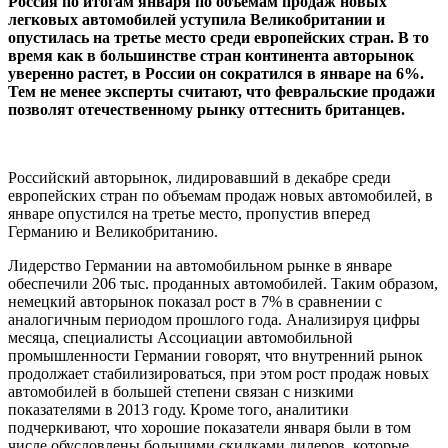
Россия по итогам января по объемам продаж новых
легковых автомобилей уступила Великобритании и
опустилась на третье место среди европейских стран. В то
время как в большинстве стран континента авторынок
уверенно растет, в России он сократился в январе на 6%.
Тем не менее эксперты считают, что февральские продажи
позволят отечественному рынку оттеснить британцев.
Российский авторынок, лидировавший в декабре среди
европейских стран по объемам продаж новых автомобилей, в
январе опустился на третье место, пропустив вперед
Германию и Великобританию.
Лидерство Германии на автомобильном рынке в январе
обеспечили 206 тыс. проданных автомобилей. Таким образом,
немецкий авторынок показал рост в 7% в сравнении с
аналогичным периодом прошлого года. Анализируя цифры
месяца, специалисты Ассоциации автомобильной
промышленности Германии говорят, что внутренний рынок
продолжает стабилизироваться, при этом рост продаж новых
автомобилей в большей степени связан с низкими
показателями в 2013 году. Кроме того, аналитики
подчеркивают, что хорошие показатели января были в том
числе обусловлены большими скидками дилеров, которые