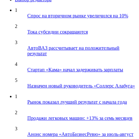
1
Спрос на вторичном рынке увеличился на 10%
2
Тока субсидии сокращаются
3
АвтоВАЗ рассчитывает на положительный
результат
4
Стартап «Кама» начал задерживать зарплаты
5
Назначен новый руководитель «Соллерс Алабуга»
1
Рынок показал лучший результат с начала года
2
Продажи легковых машин: +13% за семь месяцев
3
Анонс номера «АвтоБизнесРевю» за июль-август