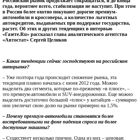
Российский рынок продолжает сокращаться, и до конца
года, вероятнее всего, стабилизация не наступит. При этом
в России более охотно покупают дорогие премиум-
автомобили и кроссоверы, а количество льготных
автокредитов, выдаваемых при поддержке государства,
растет. Об этих и других тенденциях в интервью
«Газете.Ru» рассказал глава аналитического агентства
«Автостат» Сергей Целиков
– Какие тенденции сейчас господствуют на российском
авторынке?
– Уже полтора года происходит снижение рынка, эта
тенденция плавно началась с июня 2012 года. Можно
выделить два сегмента, которые по-прежнему «в плюсе», –
это премиум-автомобили и SUV-внедорожники. Еще можно
выделить достаточно большой «плюс» у китайцев – суммарно
они увеличат свою долю на рынке примерно на 1,5%.
– Почему премиум-автомобили становятся более
востребованными на фоне падения спроса на более
доступные машины?
– Существует несколько причин. Одна из них – ценовая: