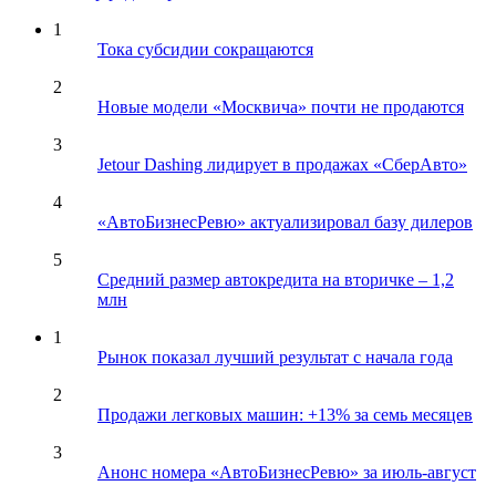
1
Тока субсидии сокращаются
2
Новые модели «Москвича» почти не продаются
3
Jetour Dashing лидирует в продажах «СберАвто»
4
«АвтоБизнесРевю» актуализировал базу дилеров
5
Средний размер автокредита на вторичке – 1,2
млн
1
Рынок показал лучший результат с начала года
2
Продажи легковых машин: +13% за семь месяцев
3
Анонс номера «АвтоБизнесРевю» за июль-август