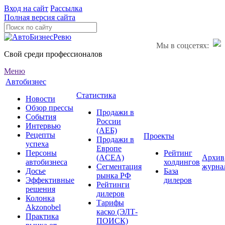
Вход на сайт
Рассылка
Полная версия сайта
Мы в соцсетях:
Свой среди профессионалов
Меню
Автобизнес
Статистика
Новости
Обзор прессы
Продажи в
События
России
Интервью
(АЕБ)
Рецепты
Проекты
Продажи в
успеха
Европе
Персоны
Рейтинг
(ACEA)
Архив
автобизнеса
холдингов
Сегментация
журна
Досье
База
рынка РФ
Эффективные
дилеров
Рейтинги
решения
дилеров
Колонка
Тарифы
Akzonobel
каско (ЭЛТ-
Практика
ПОИСК)