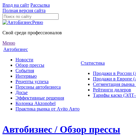
Вход на сайт
Рассылка
Полная версия сайта
Свой среди профессионалов
Меню
Автобизнес
Новости
Статистика
Обзор прессы
События
Продажи в России (
Интервью
Продажи в Европе 
Рецепты успеха
Сегментация рынка
Персоны автобизнеса
Рейтинги дилеров
Досье
Тарифы каско (ЭЛ
Эффективные решения
Колонка Akzonobel
Практика рынка от Аvito Авто
Автобизнес / Обзор прессы