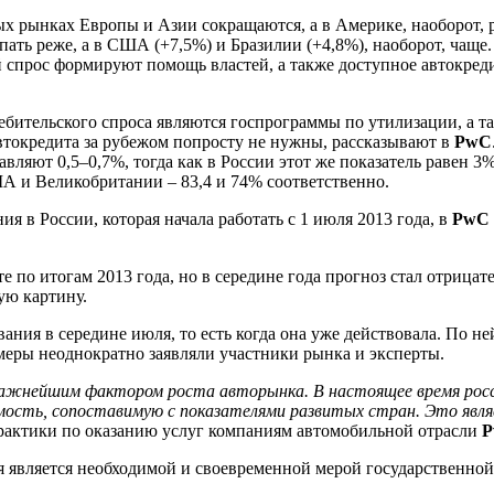
 рынках Европы и Азии сокращаются, а в Америке, наоборот, рас
ать реже, а в США (+7,5%) и Бразилии (+4,8%), наоборот, чащ
 спрос формируют помощь властей, а также доступное автокред
бительского спроса являются госпрограммы по утилизации, а т
токредита за рубежом попросту не нужны, рассказывают в
PwC
ляют 0,5–0,7%, тогда как в России этот же показатель равен 3%
ША и Великобритании – 83,4 и 74% соответственно.
 в России, которая начала работать с 1 июля 2013 года, в
PwC
е по итогам 2013 года, но в середине года прогноз стал отрица
ую картину.
ния в середине июля, то есть когда она уже действовала. По ней
 меры неоднократно заявляли участники рынка и эксперты.
важнейшим фактором роста авторынка. В настоящее время рос
мость, сопоставимую с показателями развитых стран. Это явл
практики по оказанию услуг компаниям автомобильной отрасли
я является необходимой и своевременной мерой государственной