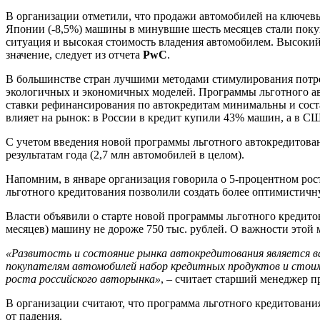
В организации отметили, что продажи автомобилей на ключевых
Японии (-8,5%) машины в минувшие шесть месяцев стали покуп
ситуация и высокая стоимость владения автомобилем. Высокий
значение, следует из отчета
PwC
.
В большинстве стран лучшими методами стимулирования потре
экологичных и экономичных моделей. Программы льготного ав
ставки рефинансирования по автокредитам минимальны и состав
влияет на рынок: в России в кредит купили 43% машин, а в С
С учетом введения новой программы льготного автокредитования
результатам года (2,7 млн автомобилей в целом).
Напомним, в январе организация говорила о 5-процентном рост
льготного кредитования позволили создать более оптимистичн
Власти объявили о старте новой программы льготного кредитова
месяцев) машину не дороже 750 тыс. рублей. О важности этой
«Развитость и состояние рынка автокредитования является 
покупателям автомобилей набор кредитных продуктов и стои
роста российского авторынка»
, – считает старший менеджер 
В организации считают, что программа льготного кредитовани
от падения.