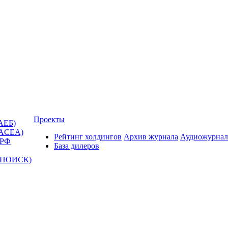
Проекты
АЕБ)
(ACEA)
Рейтинг холдингов
Архив журнала
Аудиожурнал
 РФ
База дилеров
Т-ПОИСК)