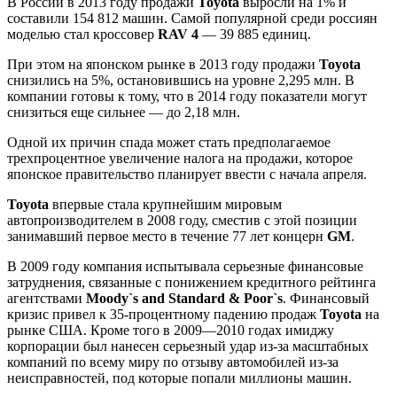
В России в 2013 году продажи
Toyota
выросли на 1% и
составили 154 812 машин. Самой популярной среди россиян
моделью стал кроссовер
RAV 4
— 39 885 единиц.
При этом на японском рынке в 2013 году продажи
Toyota
снизились на 5%, остановившись на уровне 2,295 млн. В
компании готовы к тому, что в 2014 году показатели могут
снизиться еще сильнее — до 2,18 млн.
Одной их причин спада может стать предполагаемое
трехпроцентное увеличение налога на продажи, которое
японское правительство планирует ввести с начала апреля.
Toyota
впервые стала крупнейшим мировым
автопроизводителем в 2008 году, сместив с этой позиции
занимавший первое место в течение 77 лет концерн
GM
.
В 2009 году компания испытывала серьезные финансовые
затруднения, связанные с понижением кредитного рейтинга
агентствами
Moody`s and Standard & Poor`s
. Финансовый
кризис привел к 35-процентному падению продаж
Toyota
на
рынке США. Кроме того в 2009—2010 годах имиджу
корпорации был нанесен серьезный удар из-за масштабных
компаний по всему миру по отзыву автомобилей из-за
неисправностей, под которые попали миллионы машин.