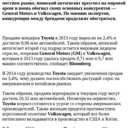
местном рынке, японский автогигант преуспел на мировой
арене и вновь обогнал своих основных конкурентов —
General Motors и Volkswagen. По мнению экспертов,
конкуренция между брендами продолжит обостряться.
Продажи концерна
Toyota
в 2013 году выросли на 2,4% и
достигли 9,98 млн автомобилей. Таким образом, японский
автогигант второй год подряд остается мировым лидером
отрасли, опережая
General Motors
(
GM
) и
Volkswagen
,
которым в 2013 году удалось продать 9,71 млн и 9,7 млн
машин соответственно, сообщает
Bloomberg
.
В 2014 году руководство
Toyota
ожидает увеличения продаж
на 3,4%, чему должен поспособствовать растущий спрос на
американском и китайском рынках.
Таким образом, продажи корпорации в текущем году могут
достичь 10,32 млн автомобилей. Несмотря на первенство,
Toyota
всерьез готовится к угрозе со стороны американских
производителей. Также японцам придется противостоять
агрессивной политике
Volkswagen
, который все более
интенсивно вкладывается в производство в США и Китае.