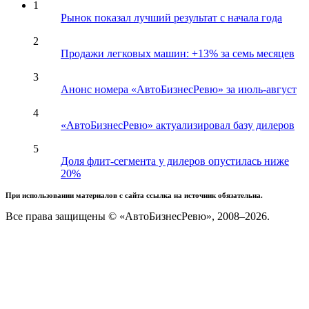
1
Рынок показал лучший результат с начала года
2
Продажи легковых машин: +13% за семь месяцев
3
Анонс номера «АвтоБизнесРевю» за июль-август
4
«АвтоБизнесРевю» актуализировал базу дилеров
5
Доля флит-сегмента у дилеров опустилась ниже
20%
При использовании материалов с сайта ссылка на источник обязательна.
Все права защищены © «АвтоБизнесРевю», 2008–2026.