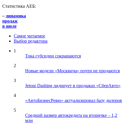
Статистика АЕБ:
–
динамика
продаж
в июле
Самое читаемое
Выбор редактора
1
Тока субсидии сокращаются
2
Новые модели «Москвича» почти не продаются
3
Jetour Dashing лидирует в продажах «СберАвто»
4
«АвтоБизнесРевю» актуализировал базу дилеров
5
Средний размер автокредита на вторичке – 1,2
млн