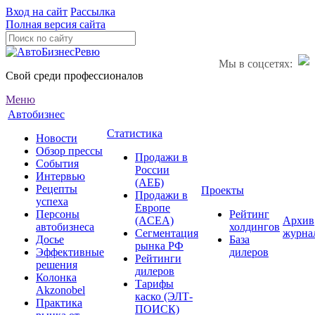
Вход на сайт
Рассылка
Полная версия сайта
Мы в соцсетях:
Свой среди профессионалов
Меню
Автобизнес
Статистика
Новости
Обзор прессы
Продажи в
События
России
Интервью
(АЕБ)
Рецепты
Проекты
Продажи в
успеха
Европе
Персоны
Рейтинг
(ACEA)
Архив
автобизнеса
холдингов
Сегментация
журна
Досье
База
рынка РФ
Эффективные
дилеров
Рейтинги
решения
дилеров
Колонка
Тарифы
Akzonobel
каско (ЭЛТ-
Практика
ПОИСК)