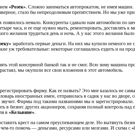
нием
«Розек»
. Сложно заниматься автопрокатом, не имея машин.
наверное, стало бы непреодолимым препятствием. Но мы уже при
их появилось немало. Конкуренты сдавали нам автомобили по шес
четыре часа, и ее еще нужно мыть, ремонтировать, доставлять к 
го желания трудиться день и ночь. А у нас этого желания было 
зеку»
заработать первые деньги. На них мы купили немного не
акие уж требовательные: некоторые соглашались ездить и на про
ять этой консервной банкой так и не смог. Всю зиму машина про
 растаял, мы окупили все свои вложения в этот автомобиль.
 и регистрировать фирму. Как ее назвать? Это мне казалось не с
оварь иностранных имен, отправилась в садик у нас во дворе, се
о звучит. Фирмы под такими названиями мы и зарегистрировали.
ть в бизнес других акционеров, сохраняя полный контроль над п
оля в
«Кельвине»
.
оставить крест на самом преуспевающем деле. Но вытянуть бизне
м чем-то помочь — деньгами, ресурсами или мозгами. И схема с
«