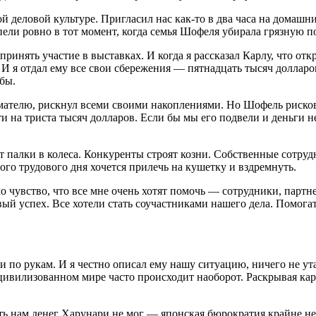
й деловой культуре. Пригласил нас как-то в два часа на домашн
ели ровно в тот момент, когда семья Шофеля убирала грязную по
инять участие в выставках. И когда я рассказал Карлу, что отк
у. И я отдал ему все свои сбережения — пятнадцать тысяч долларо
бы.
ателю, рискнул всеми своими накоплениями. Но Шофель рисков
и на триста тысяч долларов. Если бы мы его подвели и деньги н
 палки в колеса. Конкуренты строят козни. Собственные сотруд
ого трудового дня хочется прилечь на кушетку и вздремнуть.
о чувство, что все мне очень хотят помочь — сотрудники, партн
овый успех. Все хотели стать соучастниками нашего дела. Помог
по рукам. И я честно описал ему нашу ситуацию, ничего не утаи
в цивилизованном мире часто происходит наоборот. Раскрывая ка
ать нам денег Харунари не мог — японская бюрократия крайне н