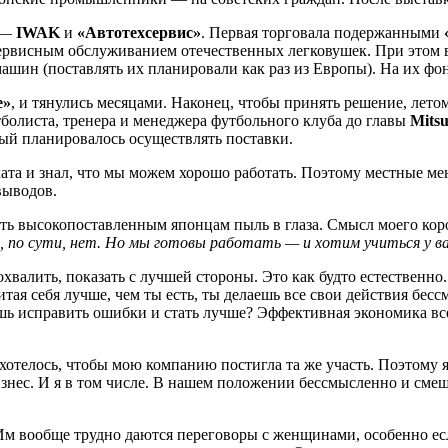
и —
IWAK
и
«Автотехсервис»
. Первая торговала подержанными
 сервисным обслуживанием отечественных легковушек. При этом 
ашин (поставлять их планировали как раз из Европы). На их фо
е»
, и тянулись месяцами. Наконец, чтобы принять решение, лет
болиста, тренера и менеджера футбольного клуба до главы
Mitsu
рый планировалось осуществлять поставки.
ата и знал, что мы можем хорошо работать. Поэтому местные м
выводов.
кать высокопоставленным японцам пыль в глаза. Смысл моего ко
о, по сути, нет. Но мы готовы работать — и хотим учиться у в
хвалить, показать с лучшей стороны. Это как будто естественно.
итая себя лучше, чем ты есть, ты делаешь все свои действия б
ешь исправить ошибки и стать лучше? Эффективная экономика все
хотелось, чтобы мою компанию постигла та же участь. Поэтому я
знес. И я в том числе. В нашем положении бессмысленно и смешн
 Им вообще трудно даются переговоры с женщинами, особенно е