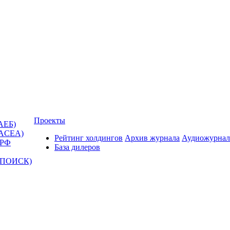
Проекты
АЕБ)
(ACEA)
Рейтинг холдингов
Архив журнала
Аудиожурнал
 РФ
База дилеров
Т-ПОИСК)