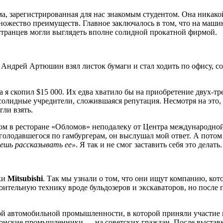
а, зарегистрированная для нас знакомым студентом. Она никако
 множество преимуществ. Главное заключалось в том, что на ма
странцев могли выглядеть вполне солидной прокатной фирмой.
Андрей Артюшин взял листок бумаги и стал ходить по офису, с
та я скопил $15 000. Их едва хватило бы на приобретение двух-
солидные учредители, сложившаяся репутация. Несмотря на это,
ли взять.
дом в ресторане «Обломов» неподалеку от Центра международно
голодавшегося по гамбургерам, он выслушал мой ответ. А потом
дешь рассказывать ее»
. Я так и не смог заставить себя это делат
ки
Mitsubishi
. Так мы узнали о том, что они ищут компанию, кот
оительную технику вроде бульдозеров и экскаваторов, но после
ой автомобильной промышленности, в которой приняли участие 
японские промышленники — на советских граждан. После выста