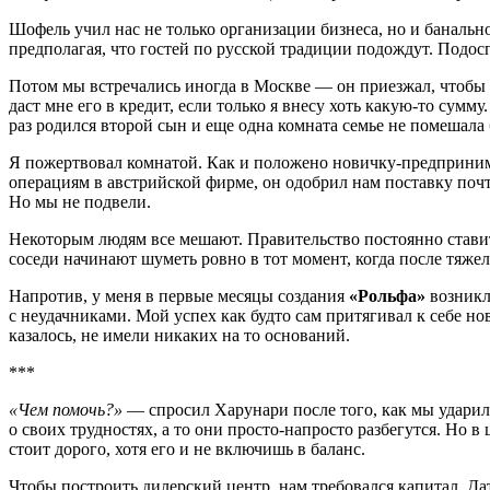
Шофель учил нас не только организации бизнеса, но и банально
предполагая, что гостей по русской традиции подождут. Подосп
Потом мы встречались иногда в Москве — он приезжал, чтобы пр
даст мне его в кредит, если только я внесу хоть какую-то сумм
раз родился второй сын и еще одна комната семье не помешала 
Я пожертвовал комнатой. Как и положено новичку-предприним
операциям в австрийской фирме, он одобрил нам поставку почт
Но мы не подвели.
Некоторым людям все мешают. Правительство постоянно ставит
соседи начинают шуметь ровно в тот момент, когда после тяжел
Напротив, у меня в первые месяцы создания
«Рольфа»
возникл
с неудачниками. Мой успех как будто сам притягивал к себе н
казалось, не имели никаких на то оснований.
***
«Чем помочь?»
— спросил Харунари после того, как мы ударили 
о своих трудностях, а то они просто-напросто разбегутся. Но 
стоит дорого, хотя его и не включишь в баланс.
Чтобы построить дилерский центр, нам требовался капитал. Д