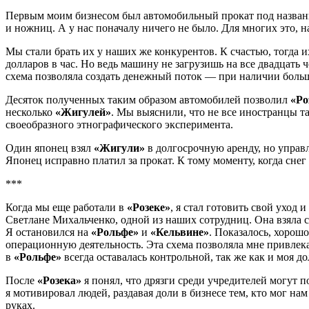
Первым моим бизнесом был автомобильный прокат под назва
и ножниц. А у нас поначалу ничего не было. Для многих это, 
Мы стали брать их у наших же конкурентов. К счастью, тогда 
долларов в час. Но ведь машину не загрузишь на все двадцать 
схема позволяла создать денежный поток — при наличии большо
Десяток полученных таким образом автомобилей позволил
«Ро
несколько
«Жигулей»
. Мы выяснили, что не все иностранцы т
своеобразного этнографического эксперимента.
Один японец взял
«Жигули»
в долгосрочную аренду, но управл
Японец исправно платил за прокат. К тому моменту, когда снег
***
Когда мы еще работали в
«Розеке»
, я стал готовить свой уход
Светлане Михальченко, одной из наших сотрудниц. Она взяла сл
Я остановился на
«Рольфе»
и
«Кельвине»
. Показалось, хорош
операционную деятельность. Эта схема позволяла мне привлека
в
«Рольфе»
всегда оставалась контрольной, так же как и моя д
После
«Розека»
я понял, что дрязги среди учредителей могут п
я мотивировал людей, раздавая доли в бизнесе тем, кто мог на
руках.