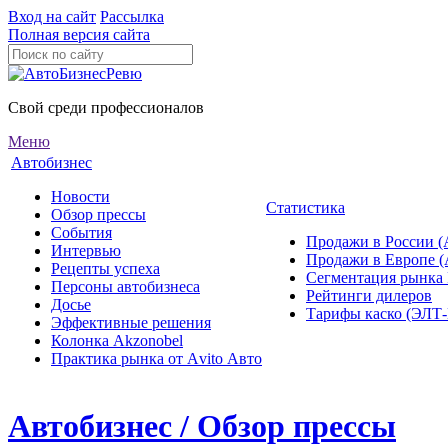
Вход на сайт
Рассылка
Полная версия сайта
Свой среди профессионалов
Меню
Автобизнес
Новости
Статистика
Обзор прессы
События
Продажи в России (
Интервью
Продажи в Европе 
Рецепты успеха
Сегментация рынка
Персоны автобизнеса
Рейтинги дилеров
Досье
Тарифы каско (ЭЛ
Эффективные решения
Колонка Akzonobel
Практика рынка от Аvito Авто
Автобизнес / Обзор прессы