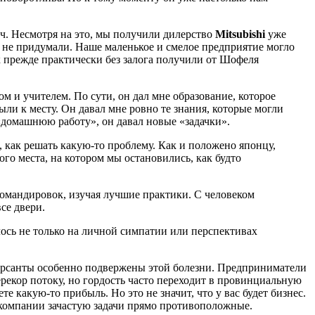
утч. Несмотря на это, мы получили дилерство
Mitsubishi
уже
ще не придумали. Наше маленькое и смелое предприятие могло
к прежде практически без залога получили от Шофеля
м и учителем. По сути, он дал мне образование, которое
ли к месту. Он давал мне ровно те знания, которые могли
«домашнюю работу», он давал новые «задачки».
 как решать какую-то проблему. Как и положено японцу,
ого места, на котором мы остановились, как будто
командировок, изучая лучшие практики. С человеком
се двери.
лось не только на личной симпатии или перспективах
мерсанты особенно подвержены этой болезни. Предприниматели
рекор потоку, но гордость часто переходит в провинциальную
е какую-то прибыль. Но это не значит, что у вас будет бизнес.
 компании зачастую задачи прямо противоположные.