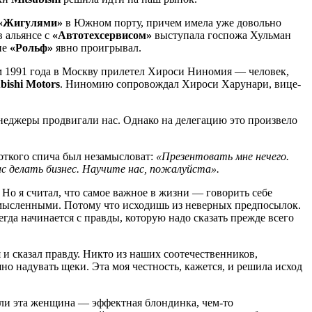
«Жигулями»
в Южном порту, причем имела уже довольно
в альянсе с
«Автотехсервисом»
выступала госпожа Хульман
не
«Рольф»
явно проигрывал.
ом 1991 года в Москву прилетел Хироси Ниномия — человек,
bishi Motors
. Ниномию сопровождал Хироси Харунари, вице-
енеджеры продвигали нас. Однако на делегацию это произвело
роткого спича был незамысловат:
«Презентовать мне нечего.
ас делать бизнес. Научите нас, пожалуйста».
 Но я считал, что самое важное в жизни — говорить себе
ессмысленными. Потому что исходишь из неверных предпосылок.
гда начинается с правды, которую надо сказать прежде всего
 и сказал правду. Никто из наших соотечественников,
о надувать щеки. Эта моя честность, кажется, и решила исход
сли эта женщина — эффектная блондинка, чем-то