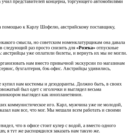
са учил представителей концерна, торгующего автомобилями
 за помощью к Карлу Шофелю, австрийскому поставщику,
икакого смысла, но советским номенклатурщикам она давала
в в следующий раз просто снизить для
«Розека»
отпускные
: австрийцы уже оплатили билеты, и вернуть их мы не могли.
организовать нам вместо привычной экскурсии по магазинам
сервис, бухгалтерия, бэк-офис. Австрийцы удивились,
де купил нам костюмы и дезодоранты. Должно быть, в своих
овожатый был одет с иголочки и выглядел весьма
маникюром выглядел как инопланетянин.
вших коммунистическое иго. Карл, мужчина уже не молодой,
казал нам все, что мог. Мы мешали всем работать и своими
идел, что в офисе стоит кулер с водой, а вместо одного
у, я тут же распорядился заказать нам такую же.