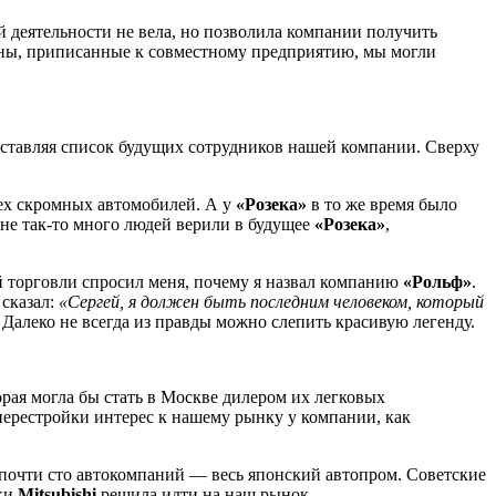
й деятельности не вела, но позволила компании получить
шины, приписанные к совместному предприятию, мы могли
оставляя список будущих сотрудников нашей компании. Сверху
трех скромных автомобилей. А у
«Розека»
в то же время было
 не так-то много людей верили в будущее
«Розека»
,
й торговли спросил меня, почему я назвал компанию
«Рольф»
.
 сказал:
«Сергей, я должен быть последним человеком, который
ь. Далеко не всегда из правды можно слепить красивую легенду.
орая могла бы стать в Москве дилером их легковых
 перестройки интерес к нашему рынку у компании, как
почти сто автокомпаний — весь японский автопром. Советские
вки
Mitsubishi
решила идти на наш рынок.