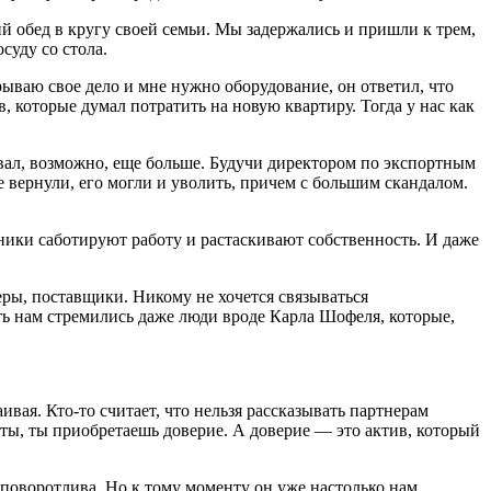
ий обед в кругу своей семьи. Мы задержались и пришли к трем,
суду со стола.
рываю свое дело и мне нужно оборудование, он ответил, что
в, которые думал потратить на новую квартиру. Тогда у нас как
ал, возможно, еще больше. Будучи директором по экспортным
е вернули, его могли и уволить, причем с большим скандалом.
ники саботируют работу и растаскивают собственность. И даже
еры, поставщики. Никому не хочется связываться
ать нам стремились даже люди вроде Карла Шофеля, которые,
вая. Кто-то считает, что нельзя рассказывать партнерам
рты, ты приобретаешь доверие. А доверие — это актив, который
еповоротлива. Но к тому моменту он уже настолько нам