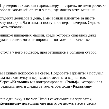
 Примерно так же, как парикмахеру — стричь, не имея расчески
обрели кое-какой опыт и знали, где можно взять машины.
тьдесят долларов в день, а мы возили клиентов за шесть
месту посадки. Да и заказы поступают неравномерно. Однако
хоть отбавляй.
 слишком шикарных машин, среди которых оказалось даже
дукции советского автопрома — возможно, в качестве
стояла у него во дворе, превратившись в большой сугроб.
амым важным вопросом на свете. Подобрать варианты я поручил
ла на скамеечку и вернулась с десятком вариантов.
 Через
«Кельвин»
мы контролировали
«Рольф»
, который вел
редприятием: я следил за тем, чтобы доля
«Кельвина»
с в одиночку я не мог. Чтобы сэкономить на зарплатах,
Кельвином»
позволяла мне при этом держать все в своих