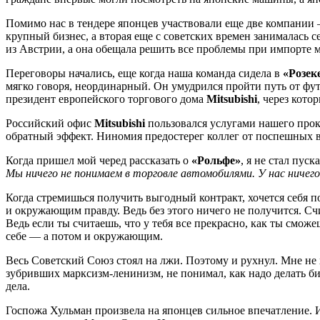
Помимо нас в тендере японцев участвовали еще две компани
крупный бизнес, а вторая еще с советских времен занималась
из Австрии, а она обещала решить все проблемы при импорте м
Переговоры начались, еще когда наша команда сидела в
«Розек
мягко говоря, неординарный. Он умудрился пройти путь от фут
президент европейского торгового дома
Mitsubishi
, через кото
Российский офис
Mitsubishi
пользовался услугами нашего прок
обратный эффект. Ниномия предостерег коллег от поспешных 
Когда пришел мой черед рассказать о
«Рольфе»
, я не стал пус
Мы ничего не понимаем в торговле автомобилями. У нас ничег
Когда стремишься получить выгодный контракт, хочется себя по
и окружающим правду. Ведь без этого ничего не получится. Сч
Ведь если ты считаешь, что у тебя все прекрасно, как ты смож
себе — а потом и окружающим.
Весь Советский Союз стоял на лжи. Поэтому и рухнул. Мне не 
зубривших марксизм-ленинизм, не понимал, как надо делать би
дела.
Госпожа Хульман произвела на японцев сильное впечатление.