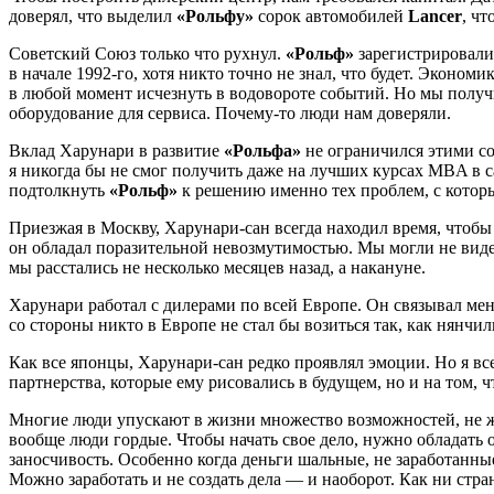
доверял, что выделил
«Рольфу»
сорок автомобилей
Lancer
, чт
Советский Союз только что рухнул.
«Рольф»
зарегистрировали 
в начале 1992-го, хотя никто точно не знал, что будет. Эконо
в любой момент исчезнуть в водовороте событий. Но мы получ
оборудование для сервиса. Почему-то люди нам доверяли.
Вклад Харунари в развитие
«Рольфа»
не ограничился этими со
я никогда бы не смог получить даже на лучших курсах MBA в с
подтолкнуть
«Рольф»
к решению именно тех проблем, с которы
Приезжая в Москву, Харунари-сан всегда находил время, чтобы
он обладал поразительной невозмутимостью. Мы могли не видеть
мы расстались не несколько месяцев назад, а накануне.
Харунари работал с дилерами по всей Европе. Он связывал мен
со стороны никто в Европе не стал бы возиться так, как нянчи
Как все японцы, Харунари-сан редко проявлял эмоции. Но я вс
партнерства, которые ему рисовались в будущем, но и на том, ч
Многие люди упускают в жизни множество возможностей, не же
вообще люди гордые. Чтобы начать свое дело, нужно обладать 
заносчивость. Особенно когда деньги шальные, не заработанные.
Можно заработать и не создать дела — и наоборот. Как ни ст