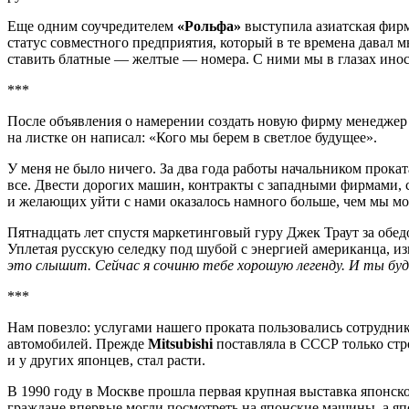
Еще одним соучредителем
«Рольфа»
выступила азиатская фирм
статус совместного предприятия, который в те времена давал
ставить блатные — желтые — номера. С ними мы в глазах ино
***
После объявления о намерении создать новую фирму менеджер 
на листке он написал: «Кого мы берем в светлое будущее».
У меня не было ничего. За два года работы начальником прока
все. Двести дорогих машин, контракты с западными фирмами, 
и желающих уйти с нами оказалось намного больше, чем мы мог
Пятнадцать лет спустя маркетинговый гуру Джек Траут за обе
Уплетая русскую селедку под шубой с энергией американца, из
это слышит. Сейчас я сочиню тебе хорошую легенду. И ты бу
***
Нам повезло: услугами нашего проката пользовались сотрудни
автомобилей. Прежде
Mitsubishi
поставляла в СССР только стр
и у других японцев, стал расти.
В 1990 году в Москве прошла первая крупная выставка японск
граждане впервые могли посмотреть на японские машины, а 