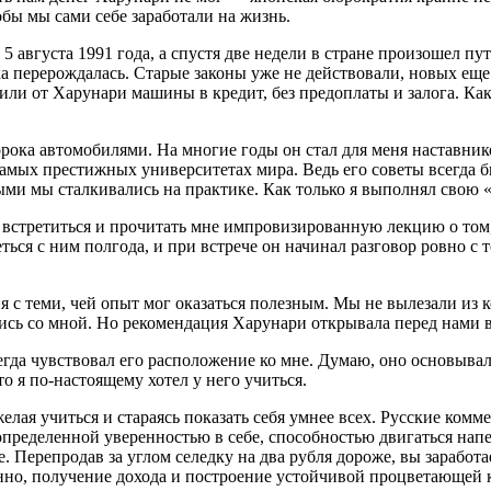
обы мы сами себе заработали на жизнь.
5 августа 1991 года, а спустя две недели в стране произошел п
мика перерождалась. Старые законы уже не действовали, новых е
или от Харунари машины в кредит, без предоплаты и залога. Ка
рока автомобилями. На многие годы он стал для меня наставнико
амых престижных университетах мира. Ведь его советы всегда бы
ми мы сталкивались на практике. Как только я выполнял свою 
 встретиться и прочитать мне импровизированную лекцию о том,
ся с ним полгода, и при встрече он начинал разговор ровно с т
я с теми, чей опыт мог оказаться полезным. Мы не вылезали из 
лись со мной. Но рекомендация Харунари открывала перед нами в
егда чувствовал его расположение ко мне. Думаю, оно основыва
то я по-настоящему хотел у него учиться.
лая учиться и стараясь показать себя умнее всех. Русские ком
определенной уверенностью в себе, способностью двигаться напе
 Перепродав за углом селедку на два рубля дороже, вы заработает
ранно, получение дохода и построение устойчивой процветающей