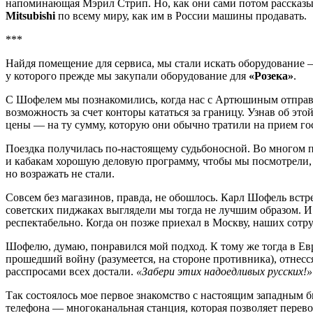
напоминающая Мэрил Стрип. Но, как они сами потом рассказыв
Mitsubishi
по всему миру, как им в России машины продавать.
***
Найдя помещение для сервиса, мы стали искать оборудование 
у которого прежде мы закупали оборудование для
«Розека»
.
С Шофелем мы познакомились, когда нас с Артюшиным отправи
возможность за счет конторы кататься за границу. Узнав об эт
цены — на ту сумму, которую они обычно тратили на прием го
Поездка получилась по-настоящему судьбоносной. Во многом п
и кабакам хорошую деловую программу, чтобы мы посмотрели, к
но возражать не стали.
Совсем без магазинов, правда, не обошлось. Карл Шофель встр
советских пиджаках выглядели мы тогда не лучшим образом. И 
респектабельно. Когда он позже приехал в Москву, наших сот
Шофелю, думаю, понравился мой подход. К тому же тогда в Ев
прошедший войну (разумеется, на стороне противника), отнесся
расспросами всех достали.
«Забери этих надоедливых русских!»
Так состоялось мое первое знакомство с настоящим западным б
телефона — многоканальная станция, которая позволяет перевод