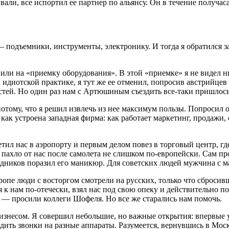
али, все испортил ее партнер по альянсу. Он в течение получа
— подъемники, инструменты, электронику. И тогда я обратился
ли на «приемку оборудования». В этой «приемке» я не видел н
ой идиотской практике, я тут же ее отменил, попросив австрийце
стей. Но один раз нам с Артюшиным съездить все-таки пришлось
отому, что я решил извлечь из нее максимум пользы. Попросил 
ак устроена западная фирма: как работает маркетинг, продажи, 
етил нас в аэропорту и первым делом повез в торговый центр, г
пахло от нас после самолета не слишком по-европейски. Сам пр
рудников поразил его маникюр. Для советских людей мужчина с 
ропе люди с восторгом смотрели на русских, только что сброси
 к нам по-отечески, взял нас под свою опеку и действительно по
— просили коллеги Шофеля. Но все же старались нам помочь.
изнесом. Я совершил небольшие, но важные открытия: впервые ув
ить звонки на разные аппараты. Разумеется, вернувшись в Москв