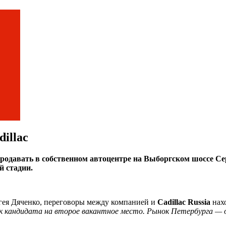
illac
т продавать в собственном автоцентре на Выборгском шоссе 
й стадии.
ея Дяченко, переговоры между компанией и
Cadillac Russia
нах
к кандидата на второе вакантное место. Рынок Петербурга — од