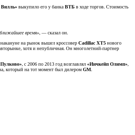
 Вилль»
выкупило его у банка
ВТБ
в ходе торгов. Стоимость
 ближайшее время»
, — сказал он.
и, накануне на рынок вышел кроссовер
Cadillac XT5
нового
авторынке, хотя и непубличная. Он многолетний-партнер
 Пулково»
, с 2006 по 2013 год возглавлял
«Инчкейп Олимп»
,
а, который на тот момент был дилером
GM
.