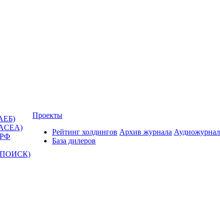
Проекты
АЕБ)
(ACEA)
Рейтинг холдингов
Архив журнала
Аудиожурнал
 РФ
База дилеров
Т-ПОИСК)