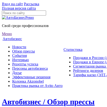
Вход на сайт
Рассылка
Полная версия сайта
Свой среди профессионалов
Меню
Автобизнес
Новости
Статистика
Обзор прессы
События
Продажи в России (
Интервью
Продажи в Европе 
Рецепты успеха
Сегментация рынка
Персоны автобизнеса
Рейтинги дилеров
Досье
Тарифы каско (ЭЛ
Эффективные решения
Колонка Akzonobel
Практика рынка от Аvito Авто
Автобизнес / Обзор прессы