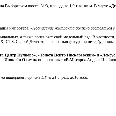
на Выборгском шоссе, 31/3, площадью 1,9 тыс. кв.м. В марте
«Де
вания импортера.
«Подписание контракта должно состояться в
премиальных, а также расширяет свой модельный ряд. В частност
RX
,
CTS
. Сергей Дяченко — известная фигура на петербургском 
та Центр Пулково»
,
«Тойота Центр Пискаревский»
и
«Лексус
из
«Инчкейп Олимп»
он возглавлял
«Р-Моторс»
Андрея Ивойлов
а интернет-портале DP.ru 21 апреля 2016 года.