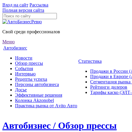
Вход на сайт
Рассылка
Полная версия сайта
Свой среди профессионалов
Меню
Автобизнес
Новости
Статистика
Обзор прессы
События
Продажи в России (
Интервью
Продажи в Европе 
Рецепты успеха
Сегментация рынка
Персоны автобизнеса
Рейтинги дилеров
Досье
Тарифы каско (ЭЛ
Эффективные решения
Колонка Akzonobel
Практика рынка от Аvito Авто
Автобизнес / Обзор прессы