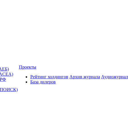
Проекты
АЕБ)
(ACEA)
Рейтинг холдингов
Архив журнала
Аудиожурнал
 РФ
База дилеров
Т-ПОИСК)