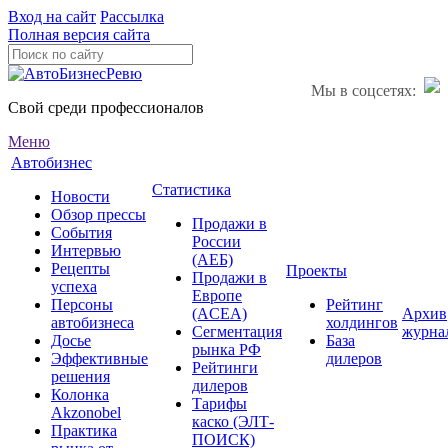
Вход на сайт
Рассылка
Полная версия сайта
Мы в соцсетях:
Свой среди профессионалов
Меню
Автобизнес
Статистика
Новости
Обзор прессы
Продажи в
События
России
Интервью
(АЕБ)
Рецепты
Проекты
Продажи в
успеха
Европе
Персоны
Рейтинг
(ACEA)
Архив
автобизнеса
холдингов
Сегментация
журна
Досье
База
рынка РФ
Эффективные
дилеров
Рейтинги
решения
дилеров
Колонка
Тарифы
Akzonobel
каско (ЭЛТ-
Практика
ПОИСК)