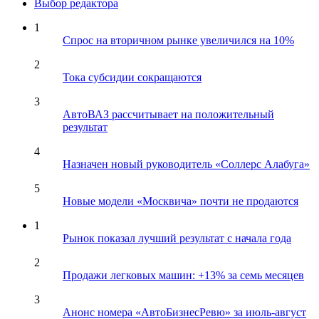
Выбор редактора
1
Спрос на вторичном рынке увеличился на 10%
2
Тока субсидии сокращаются
3
АвтоВАЗ рассчитывает на положительный
результат
4
Назначен новый руководитель «Соллерс Алабуга»
5
Новые модели «Москвича» почти не продаются
1
Рынок показал лучший результат с начала года
2
Продажи легковых машин: +13% за семь месяцев
3
Анонс номера «АвтоБизнесРевю» за июль-август