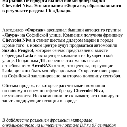
На рынок Петербурга вышел новый дилер марки
Chevrolet Niva. Это компания «Форсаж», образовавшаяся
в результате раздела ГК «Дакар».
Автодилер
«Форсаж»
арендовал бывший автоцентр группы
«Лаура»
на Софийской улице. Компания получила франшизу
Chevrolet Niva
и станет шестым дилером марки в городе.
Кроме того, в новом центре будут продаваться автомобили
Suzuki
,
Peugeot
, которые сейчас представлены вместе
с брендом
Lada
в автоцентре компании на Бухарестской
улице. По данным
ДП
, перенос этих марок связан
с требованием
АвтоВАЗа
о том, что центры, торгующие
Lada
, должны быть монобрендовыми. Открытие площадки
на Софийской запланировано на вторую половину сентября.
Объемы продаж, на которые рассчитывает компания
по новому в своем портфеле бренду
Chevrolet Niva
,
не уточняются. Но в компании не скрывают, что планируют
занять лидирующие позиции в городе.
В дайджесте размещен фрагмент материала,
опубликованного на интернет-портале DP.ru 07 сентября