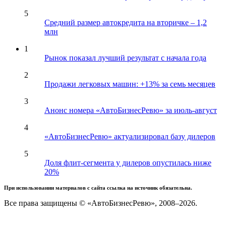
5
Средний размер автокредита на вторичке – 1,2
млн
1
Рынок показал лучший результат с начала года
2
Продажи легковых машин: +13% за семь месяцев
3
Анонс номера «АвтоБизнесРевю» за июль-август
4
«АвтоБизнесРевю» актуализировал базу дилеров
5
Доля флит-сегмента у дилеров опустилась ниже
20%
При использовании материалов с сайта ссылка на источник обязательна.
Все права защищены © «АвтоБизнесРевю», 2008–2026.