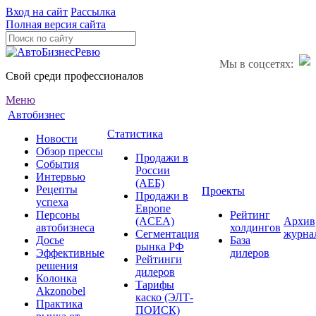
Вход на сайт
Рассылка
Полная версия сайта
Мы в соцсетях:
Свой среди профессионалов
Меню
Автобизнес
Статистика
Новости
Обзор прессы
Продажи в
События
России
Интервью
(АЕБ)
Рецепты
Проекты
Продажи в
успеха
Европе
Персоны
Рейтинг
(ACEA)
Архив
автобизнеса
холдингов
Сегментация
журна
Досье
База
рынка РФ
Эффективные
дилеров
Рейтинги
решения
дилеров
Колонка
Тарифы
Akzonobel
каско (ЭЛТ-
Практика
ПОИСК)