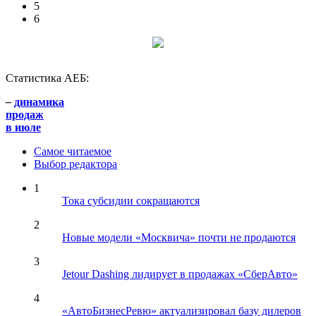
5
6
Статистика АЕБ:
–
динамика
продаж
в июле
Самое читаемое
Выбор редактора
1
Тока субсидии сокращаются
2
Новые модели «Москвича» почти не продаются
3
Jetour Dashing лидирует в продажах «СберАвто»
4
«АвтоБизнесРевю» актуализировал базу дилеров