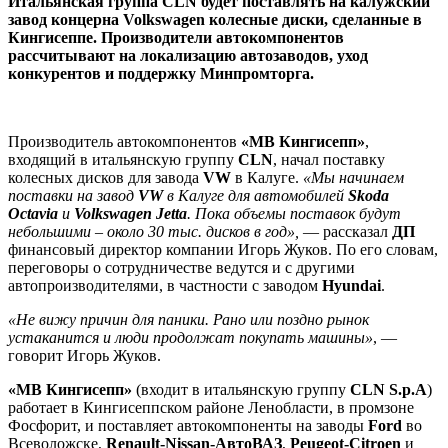
Итальянская группа CLN будет поставлять на калужский
завод концерна Volkswagen колесные диски, сделанные в
Кингисеппе. Производители автокомпонентов
рассчитывают на локализацию автозаводов, уход
конкурентов и поддержку Минпромторга.
Производитель автокомпонентов
«МВ Кингисепп»
,
входящий в итальянскую группу
CLN
, начал поставку
колесных дисков для завода
VW
в Калуге.
«Мы начинаем
поставки на завод
VW
в Калуге для автомобилей
Skoda
Octavia
и
Volkswagen Jetta
. Пока объемы поставок будут
небольшими – около 30 тыс. дисков в год»,
— рассказал
ДП
финансовый директор компании Игорь Жуков. По его словам,
переговоры о сотрудничестве ведутся и с другими
автопроизводителями, в частности с заводом
Hyundai
.
«Не вижу причин для паники. Рано или поздно рынок
устаканится и люди продолжат покупать машины»
, —
говорит Игорь Жуков.
«МВ Кингисепп»
(входит в итальянскую группу
CLN S.p.A
)
работает в Кингисеппском районе Ленобласти, в промзоне
Фосфорит, и поставляет автокомпоненты на заводы
Ford
во
Всеволожске,
Renault-Nissan-АвтоВАЗ
,
Peugeot-Citroen
и