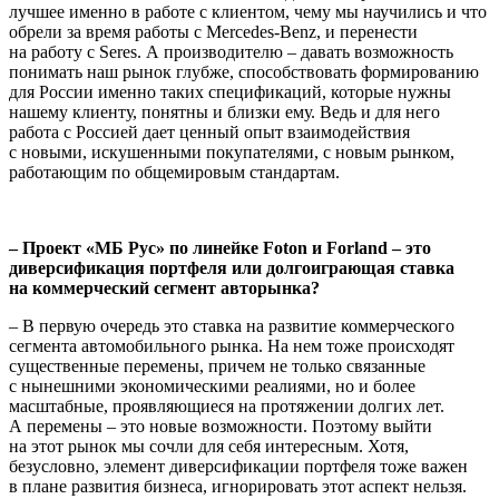
лучшее именно в работе с клиентом, чему мы научились и что
обрели за время работы с Mercedes-Benz, и перенести
на работу с Seres. А производителю – давать возможность
понимать наш рынок глубже, способствовать формированию
для России именно таких спецификаций, которые нужны
нашему клиенту, понятны и близки ему. Ведь и для него
работа с Россией дает ценный опыт взаимодействия
с новыми, искушенными покупателями, с новым рынком,
работающим по общемировым стандартам.
– Проект «МБ Рус» по линейке Foton и Forland – это
диверсификация портфеля или долгоиграющая ставка
на коммерческий сегмент авторынка?
– В первую очередь это ставка на развитие коммерческого
сегмента автомобильного рынка. На нем тоже происходят
существенные перемены, причем не только связанные
с нынешними экономическими реалиями, но и более
масштабные, проявляющиеся на протяжении долгих лет.
А перемены – это новые возможности. Поэтому выйти
на этот рынок мы сочли для себя интересным. Хотя,
безусловно, элемент диверсификации портфеля тоже важен
в плане развития бизнеса, игнорировать этот аспект нельзя.