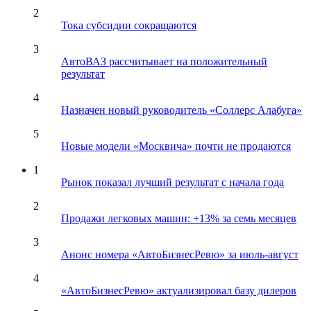
2
Тока субсидии сокращаются
3
АвтоВАЗ рассчитывает на положительный
результат
4
Назначен новый руководитель «Соллерс Алабуга»
5
Новые модели «Москвича» почти не продаются
1
Рынок показал лучший результат с начала года
2
Продажи легковых машин: +13% за семь месяцев
3
Анонс номера «АвтоБизнесРевю» за июль-август
4
«АвтоБизнесРевю» актуализировал базу дилеров