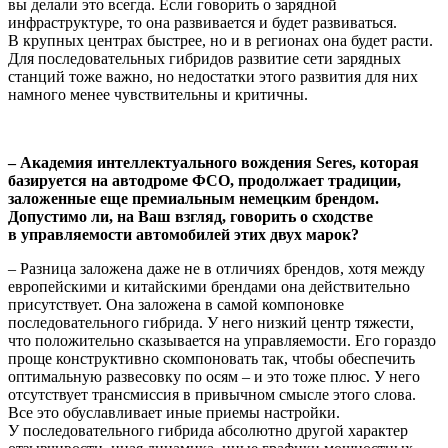
вы делали это всегда. Если говорить о зарядной
инфраструктуре, то она развивается и будет развиваться.
В крупных центрах быстрее, но и в регионах она будет расти.
Для последовательных гибридов развитие сети зарядных
станций тоже важно, но недостатки этого развития для них
намного менее чувствительны и критичны.
– Академия интеллектуального вождения Seres, которая
базируется на автодроме ФСО, продолжает традиции,
заложенные еще премиальным немецким брендом.
Допустимо ли, на Ваш взгляд, говорить о сходстве
в управляемости автомобилей этих двух марок?
– Разница заложена даже не в отличиях брендов, хотя между
европейскими и китайскими брендами она действительно
присутствует. Она заложена в самой компоновке
последовательного гибрида. У него низкий центр тяжести,
что положительно сказывается на управляемости. Его гораздо
проще конструктивно скомпоновать так, чтобы обеспечить
оптимальную развесовку по осям – и это тоже плюс. У него
отсутствует трансмиссия в привычном смысле этого слова.
Все это обуславливает иные приемы настройки.
У последовательного гибрида абсолютно другой характер