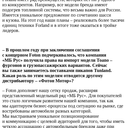
из конкурентов. Например, все модели бренда имеют
подогрев топливной системы, что весьма важно для России.
Имеется уникальное предложение по сочетанию шасси
и кузова. На этот год наши планы – реализовать более тысячи
единиц техники Forland и в итоге тоже оказаться в тройке
лидеров.
– В прошлом году при заключении соглашения
с концерном Foton подчеркивалось, что компания
«МБ Рус» получила права на импорт модели Toano –
фургонов и грузопассажирских вариантов. Сейчас
вы также занимаетесь поставками пикапов Tunland.
Какая роль по этим моделям отводится другому
дистрибьютору – «Фотон Мотор»?
– Foton дополняет нашу сетку продаж, расширяя
представленный модельный ряд «МБ Рус». Для покупателей
это стало логичным развитием нашей компании, так как
мы адаптируем бизнес-процессы под ситуацию на рынке, где
востребованы автомобили разных категорий.
Мы выстраиваем уникальное позиционирование
и коммуникацию с целевой аудиторией для того, чтобы иметь
четкую ассоциацию с автомобильным брендом даже при