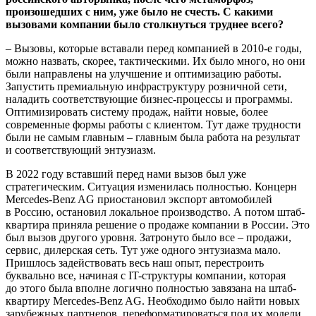
произошедших с ним, уже было не счесть. С какими
вызовами компании было столкнуться труднее всего?
– Вызовы, которые вставали перед компанией в 2010-е годы,
можно назвать, скорее, тактическими. Их было много, но они
были направлены на улучшение и оптимизацию работы.
Запустить премиальную инфраструктуру розничной сети,
наладить соответствующие бизнес-процессы и программы.
Оптимизировать систему продаж, найти новые, более
современные формы работы с клиентом. Тут даже трудности
были не самым главным – главным была работа на результат
и соответствующий энтузиазм.
В 2022 году вставший перед нами вызов был уже
стратегическим. Ситуация изменилась полностью. Концерн
Mercedes-Benz AG приостановил экспорт автомобилей
в Россию, остановил локальное производство. А потом штаб-
квартира приняла решение о продаже компании в России. Это
был вызов другого уровня. Затронуто было все – продажи,
сервис, дилерская сеть. Тут уже одного энтузиазма мало.
Пришлось задействовать весь наш опыт, перестроить
буквально все, начиная с IT-структуры компании, которая
до этого была вполне логично полностью завязана на штаб-
квартиру Mercedes-Benz AG. Необходимо было найти новых
зарубежных партнеров, переформатироваться под их модели