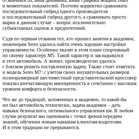
отзывчивости, иная динамика, иные графики мощностных
и моментных показателей. Поэтому корректно сравнивать
последовательный гибрид одного производителя
и последовательный гибрид другого, а сравнивать просто
марки в данном случае – вопрос исключительно
субъективных оценок и предпочтений.
Судя по первым отзывам тех, кто прошел занятия в академии,
инженерам Seres удалось найти очень хорошие настройки
управляемости. Особенно хвалят в этом плане спортивный
по своему характеру М5. Такой характер и закладывался
в этот автомобиль. А значит, производителю удалось
с блеском решить поставленную задачу. Также стоит отметить
и модель Seres М7: с учетом своих внушительных размеров
полноразмерный шестиместный представительский кроссовер
показал впечатляющую маневренность в сочетании с высоким
уровнем комфорта и безопасности.
Что же до традиций, заложенных в академии, то какой-бы
ни был автомобиль технически, задача академии – дать
навыки безопасного, оптимального управления им. В любом
случае результат мы оцениваем с точки зрения передачи
знаний, обучении новым навыкам клиентам-водителям.
И в этом традиции не прерываются.