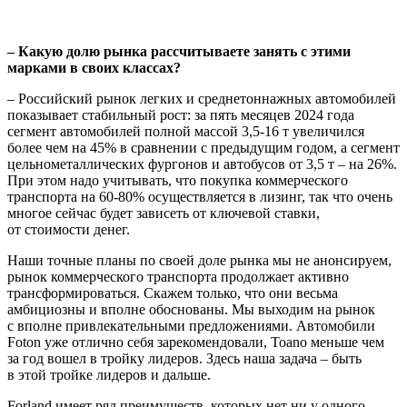
– Какую долю рынка рассчитываете занять с этими
марками в своих классах?
– Российский рынок легких и среднетоннажных автомобилей
показывает стабильный рост: за пять месяцев 2024 года
сегмент автомобилей полной массой 3,5-16 т увеличился
более чем на 45% в сравнении с предыдущим годом, а сегмент
цельнометаллических фургонов и автобусов от 3,5 т – на 26%.
При этом надо учитывать, что покупка коммерческого
транспорта на 60-80% осуществляется в лизинг, так что очень
многое сейчас будет зависеть от ключевой ставки,
от стоимости денег.
Наши точные планы по своей доле рынка мы не анонсируем,
рынок коммерческого транспорта продолжает активно
трансформироваться. Скажем только, что они весьма
амбициозны и вполне обоснованы. Мы выходим на рынок
с вполне привлекательными предложениями. Автомобили
Foton уже отлично себя зарекомендовали, Toano меньше чем
за год вошел в тройку лидеров. Здесь наша задача – быть
в этой тройке лидеров и дальше.
Forland имеет ряд преимуществ, которых нет ни у одного