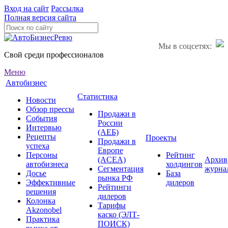
Вход на сайт
Рассылка
Полная версия сайта
Мы в соцсетях:
Свой среди профессионалов
Меню
Автобизнес
Статистика
Новости
Обзор прессы
Продажи в
События
России
Интервью
(АЕБ)
Рецепты
Проекты
Продажи в
успеха
Европе
Персоны
Рейтинг
(ACEA)
Архив
автобизнеса
холдингов
Сегментация
журна
Досье
База
рынка РФ
Эффективные
дилеров
Рейтинги
решения
дилеров
Колонка
Тарифы
Akzonobel
каско (ЭЛТ-
Практика
ПОИСК)