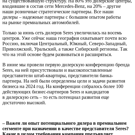
на существовавшую структуру. На 80% это дилерские центры,
входившие в состав сети Mercedes-Benz, на 20% – другие
наши розничные стратегические партнеры. Все наши
дилеры – надежные партнеры с большим опытом работы
на рынке премиальных автомобилей.
Только за июнь сеть дилеров Seres увеличилась на восемь
центров. Уже сейчас наша география охватывает почти всю
Россию, включая Центральный, Южный, Северо-Западный,
Приволжский, Уральский, а также Сибирский регионы. Так
что на этой основе будем развиваться и расширяться.
В июне мы провели первую дилерскую конференцию бренда
Seres, на ней присутствовали и высокопоставленные
представители штаб-квартиры, представители банка-
партнера. На ней были определены цели и задачи развития
бизнеса на 2024 год. На конференции собралось более 100
действующих бизнес-партнеров Seres и кандидатов
в дилерскую сеть – то есть потенциал развития еще
достаточно высокий.
– Важен ли опыт потенциального дилера в премиальном
сегменте при назначении в качестве представителя Seres?
Какие в целом требования компания предъявляет