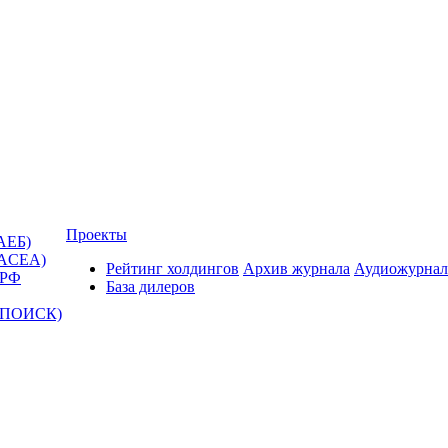
Проекты
АЕБ)
(ACEA)
Рейтинг холдингов
Архив журнала
Аудиожурнал
 РФ
База дилеров
Т-ПОИСК)