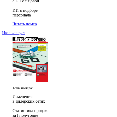
с Е. Гольцовой
ИИ в подборе
персонала
Читать номер
Июль-август
Темы номера:
Изменения
в дилерских сетях
Статистика продаж
за I полугодие