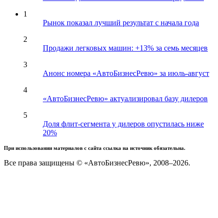
1
Рынок показал лучший результат с начала года
2
Продажи легковых машин: +13% за семь месяцев
3
Анонс номера «АвтоБизнесРевю» за июль-август
4
«АвтоБизнесРевю» актуализировал базу дилеров
5
Доля флит-сегмента у дилеров опустилась ниже
20%
При использовании материалов с сайта ссылка на источник обязательна.
Все права защищены © «АвтоБизнесРевю», 2008–2026.