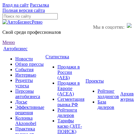
Вход на сайт
Рассылка
Полная версия сайта
Мы в соцсетях:
Свой среди профессионалов
Меню
Автобизнес
Статистика
Новости
Обзор прессы
Продажи в
События
России
Интервью
(АЕБ)
Рецепты
Проекты
Продажи в
успеха
Европе
Персоны
Рейтинг
(ACEA)
Архив
автобизнеса
холдингов
Сегментация
журна
Досье
База
рынка РФ
Эффективные
дилеров
Рейтинги
решения
дилеров
Колонка
Тарифы
Akzonobel
каско (ЭЛТ-
Практика
ПОИСК)