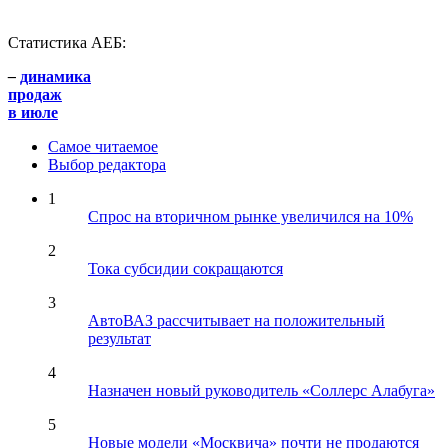
Статистика АЕБ:
–
динамика
продаж
в июле
Самое читаемое
Выбор редактора
1
Спрос на вторичном рынке увеличился на 10%
2
Тока субсидии сокращаются
3
АвтоВАЗ рассчитывает на положительный
результат
4
Назначен новый руководитель «Соллерс Алабуга»
5
Новые модели «Москвича» почти не продаются