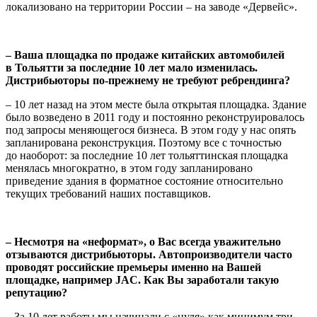
локализовано на террито­рии России – на заводе «Дервейс».
– Ваша площадка по продаже китайских автомобилей
в Тольятти за последние 10 лет мало изменилась.
Дистрибьюторы по-прежнему не требуют ребрендинга?
– 10 лет назад на этом месте была открытая площадка. Здание
было возведено в 2011 году и постоянно реконструировалось
под запросы меняющегося бизнеса. В этом году у нас опять
запланиро­вана реконструкция. Поэтому все с точностью
до наоборот: за последние 10 лет тольяттинская площадка
менялась многократно, в этом году запланировано
приведение здания в форматное состояние относительно
текущих требований наших поставщиков.
– Несмотря на «неформат», о Вас всегда уважительно
отзываются дистрибьюторы. Автопроизводители часто
про­водят российские премьеры именно на Вашей
площадке, например JAC. Как Вы заработали такую
репутацию?
– За 10 лет работы мы начинали с «нуля» как минимум три