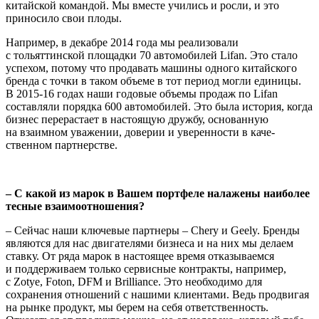
китайской командой. Мы вместе учились и росли, и это
приносило свои плоды.
Например, в декабре 2014 года мы реализовали
с тольяттинской площадки 70 автомобилей Lifan. Это стало
успехом, потому что продавать машины одного китайского
бренда с точки в таком объеме в тот период могли единицы.
В 2015-16 годах наши годовые объемы продаж по Lifan
составляли порядка 600 автомобилей. Это была история, когда
бизнес перерастает в настоящую дружбу, осно­ванную
на взаимном уважении, доверии и уверенности в каче­
ственном партнерстве.
– С какой из марок в Вашем портфеле налажены наиболее
тесные взаимоотношения?
– Сейчас наши ключевые партнеры – Chery и Geely. Бренды
являются для нас двигателями бизнеса и на них мы делаем
ставку. От ряда марок в настоящее время отказываемся
и поддерживаем только сервисные контракты, например,
с Zotye, Foton, DFM и Brilliance. Это необходимо для
сохранения отношений с нашими клиентами. Ведь продвигая
на рынке продукт, мы берем на себя ответственность.