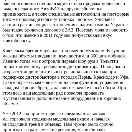
нашей основной специализацией стала продажа модельного
ряда, переданного АвтоВАЗ на другие сборочные
производства, а также специальные автомобили на платформе
того же производителя и установка «допов». Учитывая
активно развивающиеся отношения с партнерами на Украине,
был также заключен договор с ЗАЗ. Поэтому можно говорить
о том, что именно в 2011 году мы почувствовали вкус
к автобизнесу.
Ключевым брендом для нас стал именно «Богдан». В лучшие
месяцы объемы продаж по нему достигали 300 автомобилей.
Именно тогда мы построили первый шоу-рум в Тольятти
по настоятельному тре­бованию дистрибьютора. Плюс, было
открыто три дополнительных региональных склада при
поддержке дистрибьютора в городах Пермь, Краснодар и Уфа.
Таким образом, мы еще взяли на себя функ­цию управления
складом. Прочие бренды давали незначительный объем. При
этом весь наш модельный ряд позволял продавать
и устанавливать дополнительное оборудование в хороших
объемах.
Уже 2012 год принес первые переживания, так как
мы торговали уходящим модельным рядом и начался
нисходящий тренд в объе­мах. Нам нужно было срочно
принимать стратегические решения, мы выбирали