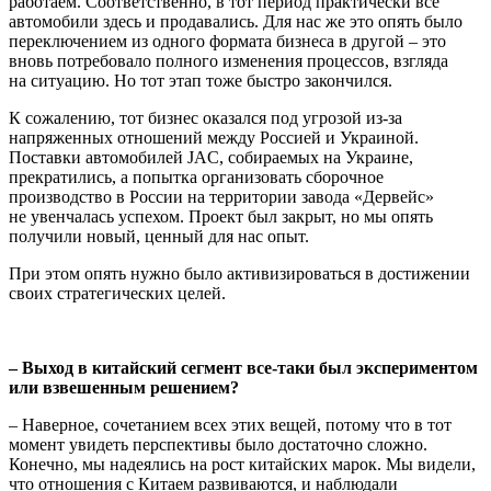
работаем. Соответственно, в тот период практически все
автомобили здесь и продавались. Для нас же это опять было
переключением из одного формата бизнеса в другой – это
вновь потребовало полного изменения процессов, взгляда
на ситуацию. Но тот этап тоже быстро закончился.
К сожалению, тот бизнес оказался под угрозой из-за
напряженных отношений между Россией и Украиной.
Поставки автомобилей JAC, собираемых на Украине,
прекратились, а попытка организо­вать сборочное
производство в России на территории завода «Дервейс»
не увенчалась успехом. Проект был закрыт, но мы опять
получили новый, ценный для нас опыт.
При этом опять нужно было активизироваться в достижении
своих стратегических целей.
– Выход в китайский сегмент все-таки был экспериментом
или взвешенным решением?
– Наверное, сочетанием всех этих вещей, потому что в тот
момент увидеть перспективы было достаточно сложно.
Конечно, мы надеялись на рост китайских марок. Мы видели,
что отношения с Китаем развиваются, и наблюдали