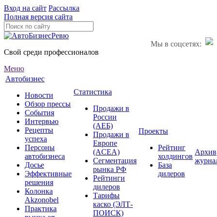
Вход на сайт
Рассылка
Полная версия сайта
Мы в соцсетях:
Свой среди профессионалов
Меню
Автобизнес
Статистика
Новости
Обзор прессы
Продажи в
События
России
Интервью
(АЕБ)
Рецепты
Проекты
Продажи в
успеха
Европе
Персоны
Рейтинг
(ACEA)
Архив
автобизнеса
холдингов
Сегментация
журна
Досье
База
рынка РФ
Эффективные
дилеров
Рейтинги
решения
дилеров
Колонка
Тарифы
Akzonobel
каско (ЭЛТ-
Практика
ПОИСК)