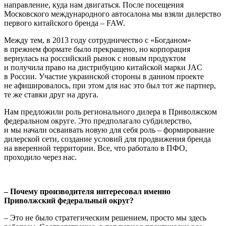
направление, куда нам двигаться. После посещения
Московского международного автосалона мы взяли дилерство
первого китайского бренда – FAW.
Между тем, в 2013 году сотрудничество с «Богданом»
в прежнем формате было прекращено, но корпорация
вернулась на россий­ский рынок с новым продуктом
и получила право на дистрибуцию китайской марки JAC
в России. Участие украинской стороны в дан­ном проекте
не афишировалось, при этом для нас это был тот же партнер,
те же ставки друг на друга.
Нам предложили роль регионального дилера в Приволжском
феде­ральном округе. Это предполагало субдилерство,
и мы начали осваивать новую для себя роль – формирование
дилерской сети, создание условий для продвижения бренда
на вверенной террито­рии. Все, что работало в ПФО,
проходило через нас.
– Почему производителя интересовал именно
Приволжский федеральный округ?
– Это не было стратегическим решением, просто мы здесь