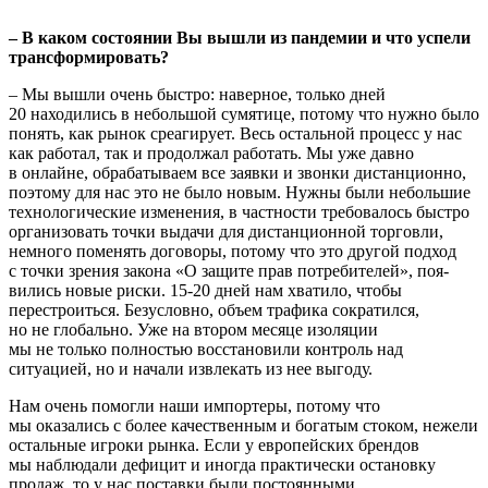
– В каком состоянии Вы вышли из пандемии и что успели
трансформировать?
– Мы вышли очень быстро: наверное, только дней
20 находились в небольшой сумятице, потому что нужно было
понять, как рынок среагирует. Весь остальной процесс у нас
как работал, так и про­должал работать. Мы уже давно
в онлайне, обрабатываем все заяв­ки и звонки дистанционно,
поэтому для нас это не было новым. Нужны были небольшие
технологические изменения, в частности требовалось быстро
организовать точки выдачи для дистанцион­ной торговли,
немного поменять договоры, потому что это другой подход
с точки зрения закона «О защите прав потребителей», поя­
вились новые риски. 15-20 дней нам хватило, чтобы
перестроить­ся. Безусловно, объем трафика сократился,
но не глобально. Уже на втором месяце изоляции
мы не только полностью восстановили контроль над
ситуацией, но и начали извлекать из нее выгоду.
Нам очень помогли наши импортеры, потому что
мы оказались с более качественным и богатым стоком, нежели
остальные игро­ки рынка. Если у европейских брендов
мы наблюдали дефицит и иногда практически остановку
продаж, то у нас поставки были постоянными.