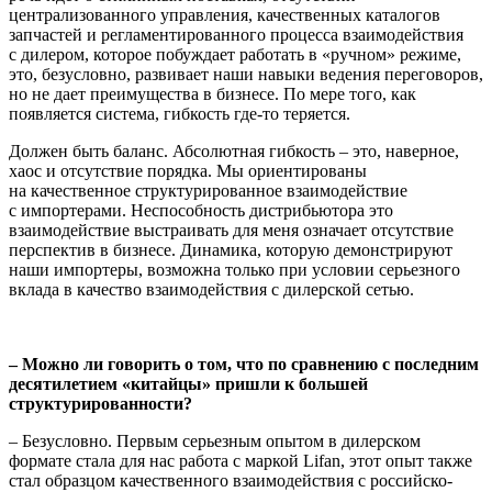
централизованного управления, качественных каталогов
запчастей и регламентиро­ванного процесса взаимодействия
с дилером, которое побуждает работать в «ручном» режиме,
это, безусловно, развивает наши навыки ведения переговоров,
но не дает преимущества в бизнесе. По мере того, как
появляется система, гибкость где-то теряется.
Должен быть баланс. Абсолютная гибкость – это, наверное,
хаос и отсутствие порядка. Мы ориентированы
на качественное струк­турированное взаимодействие
с импортерами. Неспособность дистрибьютора это
взаимодействие выстраивать для меня означает отсутствие
перспектив в бизнесе. Динамика, которую демон­стрируют
наши импортеры, возможна только при условии серьез­ного
вклада в качество взаимодействия с дилерской сетью.
– Можно ли говорить о том, что по сравнению с последним
десятилетием «китайцы» пришли к большей
структурирован­ности?
– Безусловно. Первым серьезным опытом в дилерском
формате стала для нас работа с маркой Lifan, этот опыт также
стал образцом качественного взаимодействия с российско-