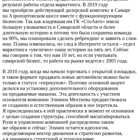
результат работы отдела маркетинга. В 2019 году
мы приобрели действующий дилерский комплекс в Самаре
на Аэропортовском шоссе вместе с функционирующим
бизнесом. Так как владевшая им ГК «СтоАвто» имела
большую узнаваемость в Самарской области и более
длительную историю и потому что была сохранена коман­да
на 90%, мы планировали сделать ребрендинг и заявить о слия­
нии. Планы изменились, но след в Интернете остался – отдел
маркетинга «увеличил» нашу историю на пять лет. Сейчас
мы говорим о том, что нам 10 лет, но если учитывать
самарский биз­нес, то работа на рынке ведется с 2005 года.
В 2010 году, когда мы начали торговать с открытой площадки,
в таком формате продавать новые автомобили можно было
только в статусе «перекупов». Поэтому основной акцент
делался на уста­новку дополнительного оборудования
на продаваемые машины. Эта деятельность с участием
основателя компании Эльчина Мехтиева предшествовала
ее созданию и естественным образом в нее перетекла.
Я присоединилась к ней практически в момент ее основания
с целью создания структуры, способной масштабиро­ваться.
Роли в управлении компанией распределены таким
же образом и сейчас: Эльчин остается идеологом,
определяющим вектор движения и стратегию развития,
а я занимаюсь структурой и технологиями.