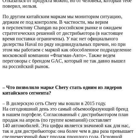
Отказаться от продукта можно, но от человека, который тебе
поверил, нельзя.
По другим китайским маркам мы мониторим ситуацию,
держим ее под контролем. В частности, мы верим
в перспективу Changan на российском рынке и ожидаем
стратегических решений от дистри­бьютора (в настоящее
время поставки ограничены). У нас нет офи­циального
дилерства Haval по ряду индивидуальных причин, но при
этом мы работаем с маркой как обособленное подразделение
московской компании «Флагман-Авто». Также ведем
переговоры с брендом GAC, который не так давно вышел
на российский рынок.
– Что позволило марке Chery стать одним из лидеров
китай­ского сегмента?
– В дилерскую сеть Chery мы вошли в 2015 году.
На сегодняшний день это самый объемообразующий бренд
в нашем портфеле. Согласованный с дистрибьютором план
продаж на апрель (по группе компаний) составляет
140 автомобилей. Эта цифра являет­ся значимой как для нас,
так и для дистрибьютора: она более чем в два раза превышает
среднемесячный факт продаж прошлого года. Основной