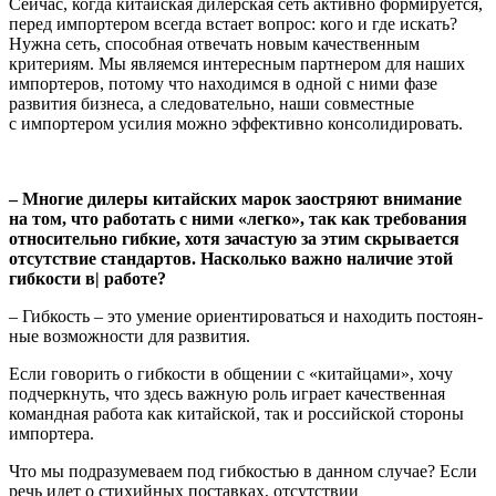
Сейчас, когда китайская дилерская сеть активно формируется,
перед импортером всегда встает вопрос: кого и где искать?
Нужна сеть, способная отвечать новым качественным
критериям. Мы являемся интересным партнером для наших
импортеров, потому что находимся в одной с ними фазе
развития бизнеса, а следова­тельно, наши совместные
с импортером усилия можно эффектив­но консолидировать.
– Многие дилеры китайских марок заостряют внимание
на том, что работать с ними «легко», так как требования
относи­тельно гибкие, хотя зачастую за этим скрывается
отсутствие стандартов. Насколько важно наличие этой
гибкости в| рабо­те?
– Гибкость – это умение ориентироваться и находить постоян­
ные возможности для развития.
Если говорить о гибкости в общении с «китайцами», хочу
подчер­кнуть, что здесь важную роль играет качественная
командная работа как китайской, так и российской стороны
импортера.
Что мы подразумеваем под гибкостью в данном случае? Если
речь идет о стихийных поставках, отсутствии