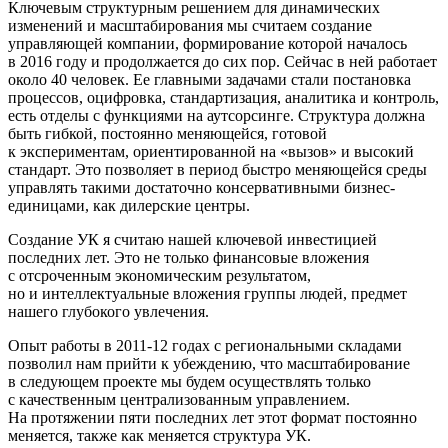
Ключевым структурным решением для динамических
изменений и масштабирования мы считаем создание
управляющей компа­нии, формирование которой началось
в 2016 году и продолжается до сих пор. Сейчас в ней работает
около 40 человек. Ее главными задачами стали постановка
процессов, оцифровка, стандартиза­ция, аналитика и контроль,
есть отделы с функциями на аутсор­синге. Структура должна
быть гибкой, постоянно меняющейся, готовой
к экспериментам, ориентированной на «вызов» и высокий
стандарт. Это позволяет в период быстро меняющейся среды
управлять такими достаточно консервативными бизнес-
единица­ми, как дилерские центры.
Создание УК я считаю нашей ключевой инвестицией
последних лет. Это не только финансовые вложения
с отсроченным экономи­ческим результатом,
но и интеллектуальные вложения группы людей, предмет
нашего глубокого увлечения.
Опыт работы в 2011-12 годах с региональными складами
позволил нам прийти к убеждению, что масштабирование
в следующем проекте мы будем осуществлять только
с качественным централи­зованным управлением.
На протяжении пяти последних лет этот формат постоянно
меняется, также как меняется структура УК.