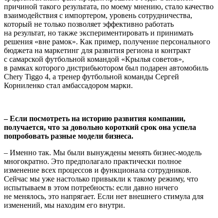
причиной такого результата, по моему мнению, стало качество
взаимодействия с импортером, уровень сотрудни­чества,
который не только позволяет эффективно работать
на результат, но также экспериментировать и принимать
решения «вне рамок». Как пример, получение персонального
бюджета на маркетинг для развития региона и контракт
с самарской футболь­ной командой «Крылья советов»,
в рамках которого дистрибьюто­ром был подарен автомобиль
Chery Tiggo 4, а тренер футбольной команды Сергей
Корниленко стал амбассадором марки.
– Если посмотреть на историю развития компании,
получает­ся, что за довольно короткий срок она успела
попробовать разные модели бизнеса.
– Именно так. Мы были вынуждены менять бизнес-модель
много­кратно. Это предполагало практически полное
изменение всех процессов и функционала сотрудников.
Сейчас мы уже настолько привыкли к такому режиму, что
испытываем в этом потребность: если давно ничего
не менялось, это напрягает. Если нет внешнего стимула для
изменений, мы находим его внутри.