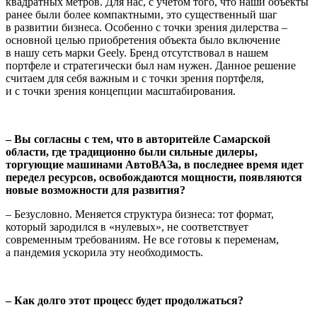
квадрат­ных метров. Для нас, с учетом того, что наши объекты
ранее были более компактными, это существенный шаг
в развитии бизнеса. Особенно с точки зрения дилерства –
основной целью приобрете­ния объекта было включение
в нашу сеть марки Geely. Бренд отсут­ствовал в нашем
портфеле и стратегически был нам нужен. Данное решение
считаем для себя важным и с точки зрения портфеля,
и с точки зрения концепции масштабирования.
– Вы согласны с тем, что в авторитейле Самарской
области, где традиционно были сильные дилеры,
торгующие машина­ми АвтоВАЗа, в последнее время идет
передел ресурсов, осво­бождаются мощности, появляются
новые возможности для развития?
– Безусловно. Меняется структура бизнеса: тот формат,
который зародился в «нулевых», не соответствует
современным требованиям. Не все готовы к переменам,
а пандемия ускорила эту необхо­димость.
– Как долго этот процесс будет продолжаться?