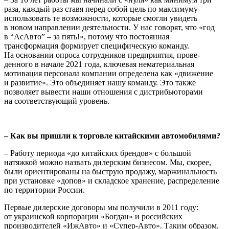
раза, каждый раз ставя перед собой цель по максимуму
использовать те возможности, которые смогли увидеть
в новом направлении дея­тельности. У нас говорят, что «год
в “АсАвто” – за пять!», потому что постоянная
трансформация формирует специфическую команду.
На основании опроса сотрудников предприятия, прове­
денного в начале 2021 года, ключевая нематериальная
мотивация персонала компании определена как «движение
и развитие». Это объединяет нашу команду. Это также
позволяет вывести наши отношения с дистрибьюторами
на соответствующий уровень.
– Как вы пришли к торговле китайскими автомобилями?
– Работу периода «до китайских брендов» с большой
натяжкой можно назвать дилерским бизнесом. Мы, скорее,
были ориенти­рованы на быструю продажу, маржинальность
при установке «допов» и складское хранение, распределение
по территории России.
Первые дилерские договоры мы получили в 2011 году:
от украин­ской корпорации «Богдан» и российских
производителей «ИжАвто» и «Супер-Авто». Таким образом,