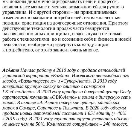
мы должны дина­мично оцифровывать цели и процессы,
оставлять все меньше и меньше возможностей для ручного
управления. И с другой сто­роны – на принципиальных
изменениях в ожидании потребите­лей: им важна честная
позиция, ориентация на долгосрочные отношения. При этом
действующие технологии продаж часто базируются
на совершенно иных принципах, и здесь нужна не только
работа с технологиями, но и осознание себя и бизнеса в новой
реальности, необходимо развернуть команду лицом
к потребителю, от этого зависит очень многое.
АсАвто
Начала работу в 2010 году с продаж автомобилей
украинской корпорации «Богдан», Ижевского автомобильного
завода, «Вазинтерсервис» и «Супер-Авто». В 2019 году
завершила крупную сделку по слиянию с самарской
ГК «СтоАвто». В 2020 году приобрела дилерский центр Geely
саратовской компании «ОВК-Авто» и вошла в дилерскую сеть
марки. В активе «АсАвто» дилерские центры китайских
марок в Самаре, Саратове и Тольятти. В 2020 году объемы
продаж новых автомобилей составили 1 851 единиц (+ 40%
к 2019 году). В 2021 году группа планирует увеличить объемы
не менее чем на 50%. Количество сотрудников – 240 человек.