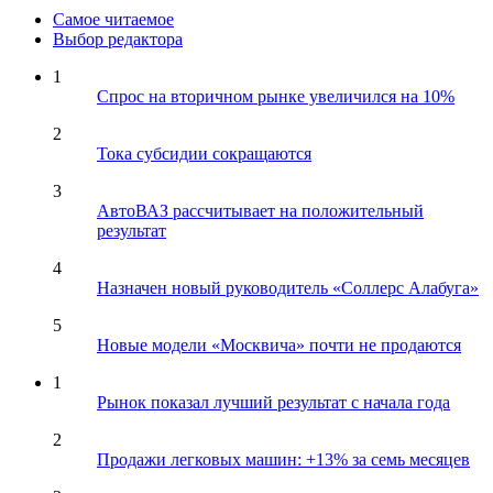
Самое читаемое
Выбор редактора
1
Спрос на вторичном рынке увеличился на 10%
2
Тока субсидии сокращаются
3
АвтоВАЗ рассчитывает на положительный
результат
4
Назначен новый руководитель «Соллерс Алабуга»
5
Новые модели «Москвича» почти не продаются
1
Рынок показал лучший результат с начала года
2
Продажи легковых машин: +13% за семь месяцев