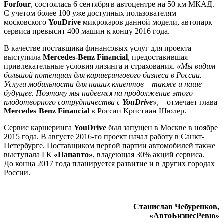
Forfour
, состоялась 6 сентября в автоцентре на 50 км МКАД.
С учетом более 100 уже доступных пользователям
московского
YouDrive
микрокаров данной модели, автопарк
сервиса превысит 400 машин к концу 2016 года.
В качестве поставщика финансовых услуг для проекта
выступила
Mercedes-Benz Financial
, предоставившая
привлекательные условия лизинга и страхования.
«Мы видим
большой потенциал для каршерингового бизнеса в России.
Услуги мобильности для наших клиентов – также и наше
будущее. Поэтому мы надеемся на продолжение этого
плодотворного сотрудничества с
YouDrive
»
, – отмечает глава
Mercedes-Benz Financial
в России Кристиан Шюлер.
Сервис каршеринга
YouDrive
был запущен в Москве в ноябре
2015 года. В августе 2016-го проект начал работу в Санкт-
Петербурге. Поставщиком первой партии автомобилей также
выступала ГК
«Панавто»
, владеющая 30% акций сервиса.
До конца 2017 года планируется развитие и в других городах
России.
Станислав Чебуренков,
«АвтоБизнесРевю»