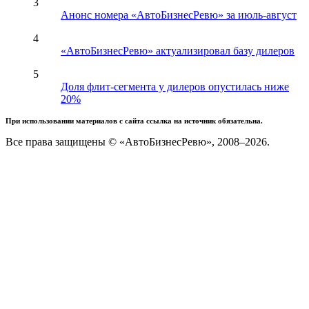
3
Анонс номера «АвтоБизнесРевю» за июль-август
4
«АвтоБизнесРевю» актуализировал базу дилеров
5
Доля флит-сегмента у дилеров опустилась ниже
20%
При использовании материалов с сайта ссылка на источник обязательна.
Все права защищены © «АвтоБизнесРевю», 2008–2026.