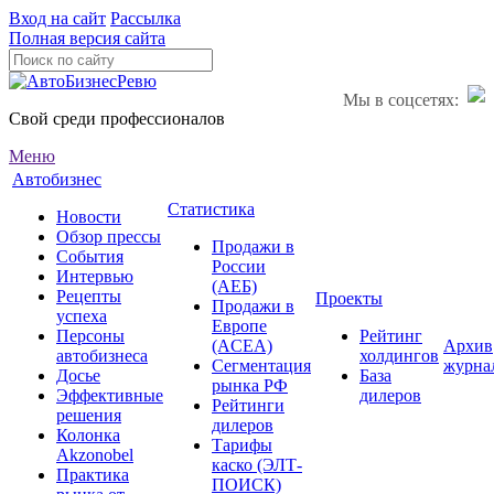
Вход на сайт
Рассылка
Полная версия сайта
Мы в соцсетях:
Свой среди профессионалов
Меню
Автобизнес
Статистика
Новости
Обзор прессы
Продажи в
События
России
Интервью
(АЕБ)
Рецепты
Проекты
Продажи в
успеха
Европе
Персоны
Рейтинг
(ACEA)
Архив
автобизнеса
холдингов
Сегментация
журна
Досье
База
рынка РФ
Эффективные
дилеров
Рейтинги
решения
дилеров
Колонка
Тарифы
Akzonobel
каско (ЭЛТ-
Практика
ПОИСК)