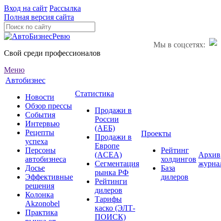
Вход на сайт
Рассылка
Полная версия сайта
Мы в соцсетях:
Свой среди профессионалов
Меню
Автобизнес
Статистика
Новости
Обзор прессы
Продажи в
События
России
Интервью
(АЕБ)
Рецепты
Проекты
Продажи в
успеха
Европе
Персоны
Рейтинг
(ACEA)
Архив
автобизнеса
холдингов
Сегментация
журна
Досье
База
рынка РФ
Эффективные
дилеров
Рейтинги
решения
дилеров
Колонка
Тарифы
Akzonobel
каско (ЭЛТ-
Практика
ПОИСК)