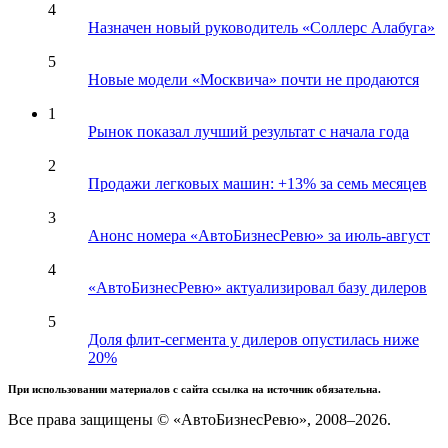
4
Назначен новый руководитель «Соллерс Алабуга»
5
Новые модели «Москвича» почти не продаются
1
Рынок показал лучший результат с начала года
2
Продажи легковых машин: +13% за семь месяцев
3
Анонс номера «АвтоБизнесРевю» за июль-август
4
«АвтоБизнесРевю» актуализировал базу дилеров
5
Доля флит-сегмента у дилеров опустилась ниже
20%
При использовании материалов с сайта ссылка на источник обязательна.
Все права защищены © «АвтоБизнесРевю», 2008–2026.