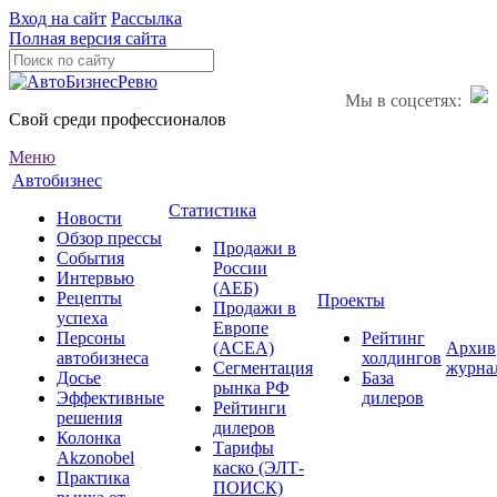
Вход на сайт
Рассылка
Полная версия сайта
Мы в соцсетях:
Свой среди профессионалов
Меню
Автобизнес
Статистика
Новости
Обзор прессы
Продажи в
События
России
Интервью
(АЕБ)
Рецепты
Проекты
Продажи в
успеха
Европе
Персоны
Рейтинг
(ACEA)
Архив
автобизнеса
холдингов
Сегментация
журна
Досье
База
рынка РФ
Эффективные
дилеров
Рейтинги
решения
дилеров
Колонка
Тарифы
Akzonobel
каско (ЭЛТ-
Практика
ПОИСК)