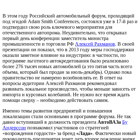
В этом году Российский автомобильный форум, проходящий
под эгидой Adam Smith Conferences, состоялся уже в 17-й раз и
подтвердил свою роль ключевого мероприятия для
отечественного автопрома. Неудивительно, что открывал
первый день конференции заместитель министра
промышленности и торговли РФ
Алексей Рахманов
. В своей
презентации он показал, что в 2013 году меры господдержки
оказали заметное влияние на индустрию: в частности, по
программе льготного автокредитования было реализовано
более 276 тысяч новых автомобилей (а это пятая часть всего
объема, который был продан за июль-декабрь). Однако пока
правительство не намерено возобновлять ее. В ответ на
вопросы аудитории Алексей Рахманов рекомендовал
развивать локальное производство, чтобы меньше зависеть от
импорта и курсовых колебаний. Не нужно все время ждать
помощи сверху – необходимо действовать самим.
Именно темы развития предприятий и повышения
локализации стали основными в программе форума. Не так
давно вступивший в должность президента
АвтоВАЗа
Бу
Андерссон
познакомил участников со стратегией
«возрождения гордости» за бренд
«Лада»
. Фактически новый
руководитель предприятия хочет дать второе рождение марке.