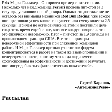
Prix
Марка Галлахера. Он привел пример с пит-стопами.
Несколько лет назад команда
Ferrari
провела пит-стоп за 3
секунды, установив новый рекорд. Однако это достижение не
осталось без внимания механиков
Red Bull Racing
: уже вскоре
они превзошли успех коллег и осуществили смену колес за 2,5
секунды. Причем не остановились на этом и поставили цель
сократить время еще больше, хотя все вокруг говорили, что
это физически невозможно. Итог – пит-стоп за 1,9 секунды на
прошлогоднем гран-при США. Все это – примеры
невероятной эффективности при слаженной командной
работе. И Марк Галлахер призвал участников форума
концентрироваться в работе на таком же взаимопонимании и
целеустремленности, «потому что когда люди вместе
сфокусированы на эффективности и достижении результата,
они могут добиваться фантастических показателей».
Сергей Баранов,
«АвтоБизнесРевю»
Рассылка