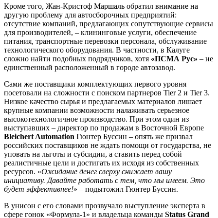
Кроме того, Жан-Кристоф Маршаль обратил внимание на
другую проблему для автосборочных предприятий:
отсутствие компаний, предлагающих сопутствующие сервисы
для производителей, – клининговые услуги, обеспечение
питания, транспортные перевозки персонала, обслуживание
технологического оборудования. В частности, в Калуге
сложно найти подобных подрядчиков, хотя
«ПСМА Рус»
– не
единственный расположенный в городе автозавод.
Сами же поставщики комплектующих первого уровня
посетовали на сложности с поиском партнеров Tier 2 и Tier 3.
Низкое качество сырья и предлагаемых материалов лишает
крупные компании возможности налаживать серьезное
высокотехнологичное производство. При этом один из
выступавших – директор по продажам в Восточной Европе
Bleichert Automation
Гюнтер Буссин – опять же призвал
российских поставщиков не ждать помощи от государства, не
уповать на льготы и субсидии, а ставить перед собой
реалистичные цели и достигать их исходя из собственных
ресурсов. «
Ожидание денег сверху снижает вашу
инициативу. Давайте работать с тем, что мы имеем. Это
будет эффективнее!
» – подытожил Гюнтер Буссин.
В унисон с его словами прозвучало выступление эксперта в
сфере гонок «Формула-1» и владельца команды
Status Grand