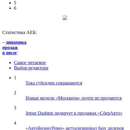
5
6
Статистика АЕБ:
–
динамика
продаж
в июле
Самое читаемое
Выбор редактора
1
Тока субсидии сокращаются
2
Новые модели «Москвича» почти не продаются
3
Jetour Dashing лидирует в продажах «СберАвто»
4
«АвтоБизнесРевю» актуализировал базу дилеров