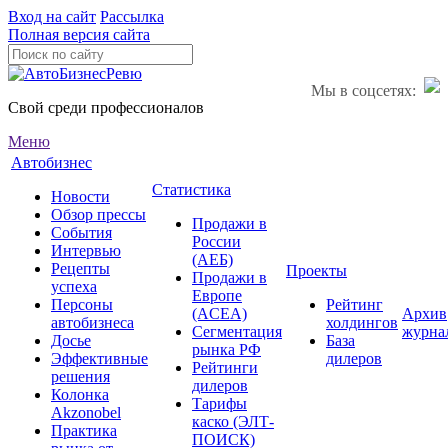
Вход на сайт
Рассылка
Полная версия сайта
Мы в соцсетях:
Свой среди профессионалов
Меню
Автобизнес
Статистика
Новости
Обзор прессы
Продажи в
События
России
Интервью
(АЕБ)
Рецепты
Проекты
Продажи в
успеха
Европе
Персоны
Рейтинг
(ACEA)
Архив
автобизнеса
холдингов
Сегментация
журна
Досье
База
рынка РФ
Эффективные
дилеров
Рейтинги
решения
дилеров
Колонка
Тарифы
Akzonobel
каско (ЭЛТ-
Практика
ПОИСК)