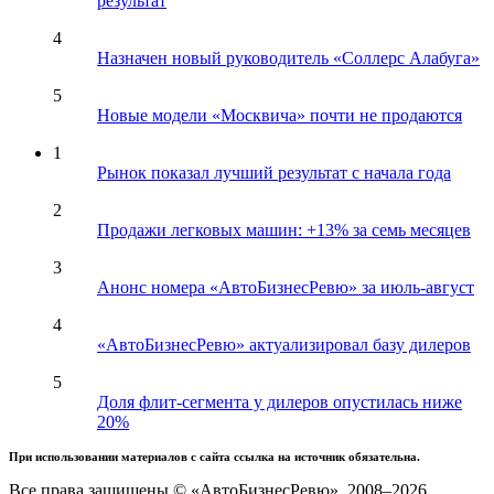
результат
4
Назначен новый руководитель «Соллерс Алабуга»
5
Новые модели «Москвича» почти не продаются
1
Рынок показал лучший результат с начала года
2
Продажи легковых машин: +13% за семь месяцев
3
Анонс номера «АвтоБизнесРевю» за июль-август
4
«АвтоБизнесРевю» актуализировал базу дилеров
5
Доля флит-сегмента у дилеров опустилась ниже
20%
При использовании материалов с сайта ссылка на источник обязательна.
Все права защищены © «АвтоБизнесРевю», 2008–2026.