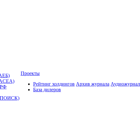
Проекты
АЕБ)
(ACEA)
Рейтинг холдингов
Архив журнала
Аудиожурнал
 РФ
База дилеров
Т-ПОИСК)