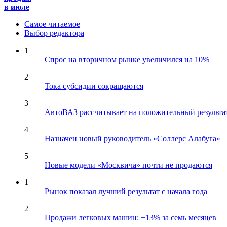
в июле
Самое читаемое
Выбор редактора
1
Спрос на вторичном рынке увеличился на 10%
2
Тока субсидии сокращаются
3
АвтоВАЗ рассчитывает на положительный результа
4
Назначен новый руководитель «Соллерс Алабуга»
5
Новые модели «Москвича» почти не продаются
1
Рынок показал лучший результат с начала года
2
Продажи легковых машин: +13% за семь месяцев