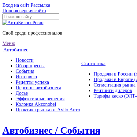
Вход на сайт
Рассылка
Полная версия сайта
Свой среди профессионалов
Меню
Автобизнес
Новости
Статистика
Обзор прессы
События
Продажи в России (
Интервью
Продажи в Европе 
Рецепты успеха
Сегментация рынка
Персоны автобизнеса
Рейтинги дилеров
Досье
Тарифы каско (ЭЛ
Эффективные решения
Колонка Akzonobel
Практика рынка от Аvito Авто
Автобизнес / События