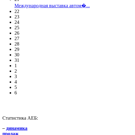
Международная выставка автом�...
22
23
24
25
26
27
28
29
30
31
1
2
3
4
5
6
Статистика АЕБ:
–
динамика
продаж