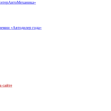
«ИнтерАвтоМеханика»
ремии «Автодилер года»
а сайте