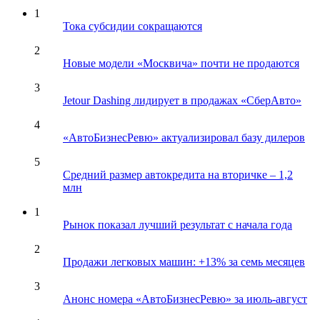
1
Тока субсидии сокращаются
2
Новые модели «Москвича» почти не продаются
3
Jetour Dashing лидирует в продажах «СберАвто»
4
«АвтоБизнесРевю» актуализировал базу дилеров
5
Средний размер автокредита на вторичке – 1,2
млн
1
Рынок показал лучший результат с начала года
2
Продажи легковых машин: +13% за семь месяцев
3
Анонс номера «АвтоБизнесРевю» за июль-август