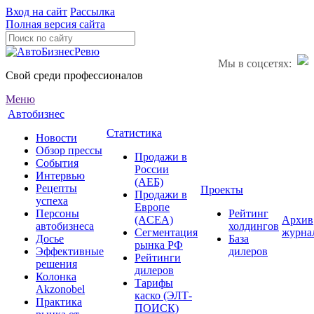
Вход на сайт
Рассылка
Полная версия сайта
Мы в соцсетях:
Свой среди профессионалов
Меню
Автобизнес
Статистика
Новости
Обзор прессы
Продажи в
События
России
Интервью
(АЕБ)
Рецепты
Проекты
Продажи в
успеха
Европе
Персоны
Рейтинг
(ACEA)
Архив
автобизнеса
холдингов
Сегментация
журна
Досье
База
рынка РФ
Эффективные
дилеров
Рейтинги
решения
дилеров
Колонка
Тарифы
Akzonobel
каско (ЭЛТ-
Практика
ПОИСК)