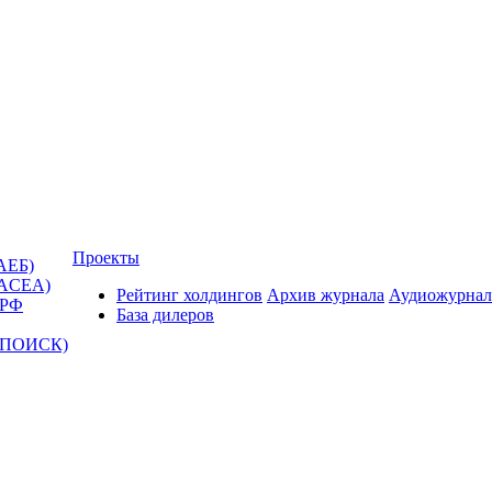
Проекты
АЕБ)
(ACEA)
Рейтинг холдингов
Архив журнала
Аудиожурнал
 РФ
База дилеров
Т-ПОИСК)