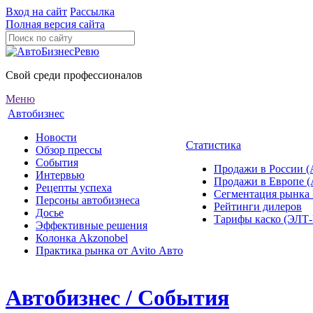
Вход на сайт
Рассылка
Полная версия сайта
Свой среди профессионалов
Меню
Автобизнес
Новости
Статистика
Обзор прессы
События
Продажи в России (
Интервью
Продажи в Европе 
Рецепты успеха
Сегментация рынка
Персоны автобизнеса
Рейтинги дилеров
Досье
Тарифы каско (ЭЛ
Эффективные решения
Колонка Akzonobel
Практика рынка от Аvito Авто
Автобизнес / События