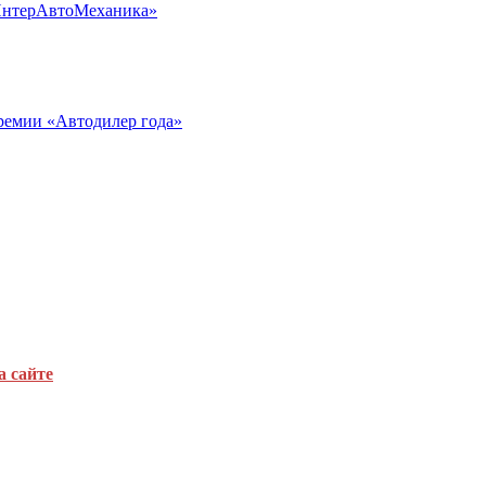
«ИнтерАвтоМеханика»
ремии «Автодилер года»
а сайте