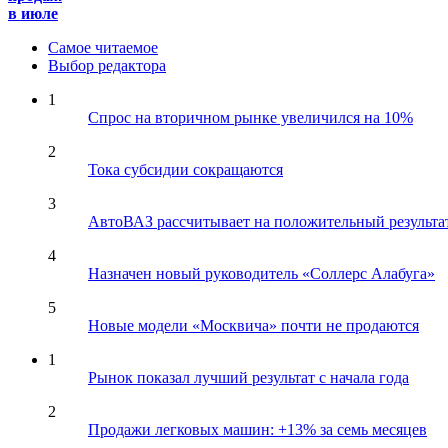
в июле
Самое читаемое
Выбор редактора
1
Спрос на вторичном рынке увеличился на 10%
2
Тока субсидии сокращаются
3
АвтоВАЗ рассчитывает на положительный результа
4
Назначен новый руководитель «Соллерс Алабуга»
5
Новые модели «Москвича» почти не продаются
1
Рынок показал лучший результат с начала года
2
Продажи легковых машин: +13% за семь месяцев