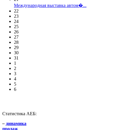
Международная выставка автом�...
22
23
24
25
26
27
28
29
30
31
1
2
3
4
5
6
Статистика АЕБ:
–
динамика
продаж