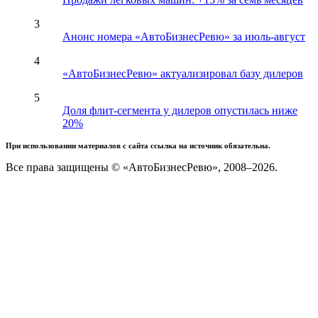
3
Анонс номера «АвтоБизнесРевю» за июль-август
4
«АвтоБизнесРевю» актуализировал базу дилеров
5
Доля флит-сегмента у дилеров опустилась ниже
20%
При использовании материалов с сайта ссылка на источник обязательна.
Все права защищены © «АвтоБизнесРевю», 2008–2026.