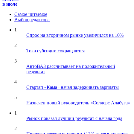
в июле
Самое читаемое
Выбор редактора
1
Спрос на вторичном рынке увеличился на 10%
2
Тока субсидии сокращаются
3
АвтоВАЗ рассчитывает на положительный
результат
4
Стартап «Кама» начал задерживать зарплаты
5
Назначен новый руководитель «Соллерс Алабуга»
1
Рынок показал лучший результат с начала года
2
Продажи легковых машин: +13% за семь месяцев