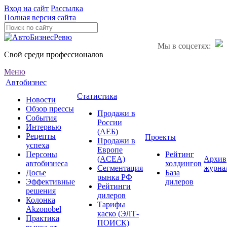
Вход на сайт
Рассылка
Полная версия сайта
Мы в соцсетях:
Свой среди профессионалов
Меню
Автобизнес
Статистика
Новости
Обзор прессы
Продажи в
События
России
Интервью
(АЕБ)
Рецепты
Проекты
Продажи в
успеха
Европе
Персоны
Рейтинг
(ACEA)
Архив
автобизнеса
холдингов
Сегментация
журна
Досье
База
рынка РФ
Эффективные
дилеров
Рейтинги
решения
дилеров
Колонка
Тарифы
Akzonobel
каско (ЭЛТ-
Практика
ПОИСК)