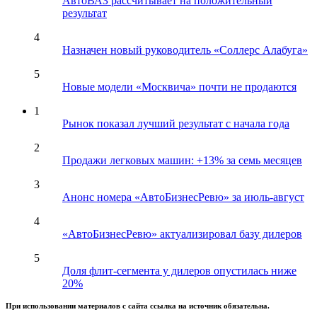
АвтоВАЗ рассчитывает на положительный
результат
4
Назначен новый руководитель «Соллерс Алабуга»
5
Новые модели «Москвича» почти не продаются
1
Рынок показал лучший результат с начала года
2
Продажи легковых машин: +13% за семь месяцев
3
Анонс номера «АвтоБизнесРевю» за июль-август
4
«АвтоБизнесРевю» актуализировал базу дилеров
5
Доля флит-сегмента у дилеров опустилась ниже
20%
При использовании материалов с сайта ссылка на источник обязательна.