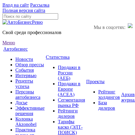
Вход на сайт
Рассылка
Полная версия сайта
Мы в соцсетях:
Свой среди профессионалов
Меню
Автобизнес
Статистика
Новости
Обзор прессы
Продажи в
События
России
Интервью
(АЕБ)
Рецепты
Проекты
Продажи в
успеха
Европе
Персоны
Рейтинг
(ACEA)
Архив
автобизнеса
холдингов
Сегментация
журна
Досье
База
рынка РФ
Эффективные
дилеров
Рейтинги
решения
дилеров
Колонка
Тарифы
Akzonobel
каско (ЭЛТ-
Практика
ПОИСК)