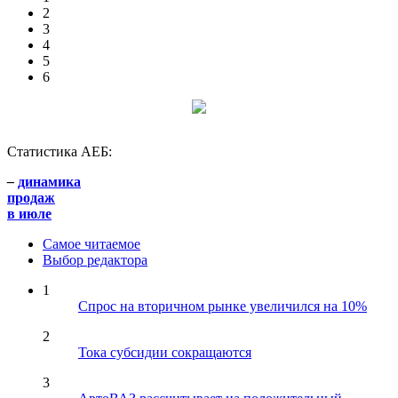
2
3
4
5
6
Статистика АЕБ:
–
динамика
продаж
в июле
Самое читаемое
Выбор редактора
1
Спрос на вторичном рынке увеличился на 10%
2
Тока субсидии сокращаются
3