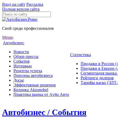
Вход на сайт
Рассылка
Полная версия сайта
Свой среди профессионалов
Меню
Автобизнес
Новости
Статистика
Обзор прессы
События
Продажи в России (
Интервью
Продажи в Европе 
Рецепты успеха
Сегментация рынка
Персоны автобизнеса
Рейтинги дилеров
Досье
Тарифы каско (ЭЛ
Эффективные решения
Колонка Akzonobel
Практика рынка от Аvito Авто
Автобизнес / События