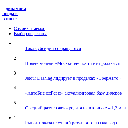
–
динамика
продаж
в июле
Самое читаемое
Выбор редактора
1
Тока субсидии сокращаются
2
Новые модели «Москвича» почти не продаются
3
Jetour Dashing лидирует в продажах «СберАвто»
4
«АвтоБизнесРевю» актуализировал базу дилеров
5
Средний размер автокредита на вторичке – 1,2 млн
1
Рынок показал лучший результат с начала года