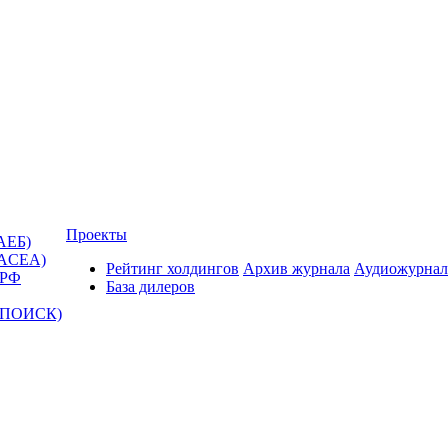
Проекты
АЕБ)
(ACEA)
Рейтинг холдингов
Архив журнала
Аудиожурнал
 РФ
База дилеров
Т-ПОИСК)