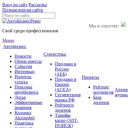
Вход на сайт
Рассылка
Полная версия сайта
Мы в соцсетях:
Свой среди профессионалов
Меню
Автобизнес
Статистика
Новости
Обзор прессы
Продажи в
События
России
Интервью
(АЕБ)
Рецепты
Проекты
Продажи в
успеха
Европе
Персоны
Рейтинг
(ACEA)
Архив
автобизнеса
холдингов
Сегментация
журна
Досье
База
рынка РФ
Эффективные
дилеров
Рейтинги
решения
дилеров
Колонка
Тарифы
Akzonobel
каско (ЭЛТ-
Практика
ПОИСК)