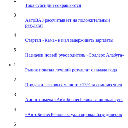
2
Тока субсидии сокращаются
3
АвтоВАЗ рассчитывает на положительный
результат
4
Стартап «Кама» начал задерживать зарплаты
5
Назначен новый руководитель «Соллерс Алабуга»
1
Рынок показал лучший результат с начала года
2
Продажи легковых машин: +13% за семь месяцев
3
Анонс номера «АвтоБизнесРевю» за июль-август
4
«АвтоБизнесРевю» актуализировал базу дилеров
5