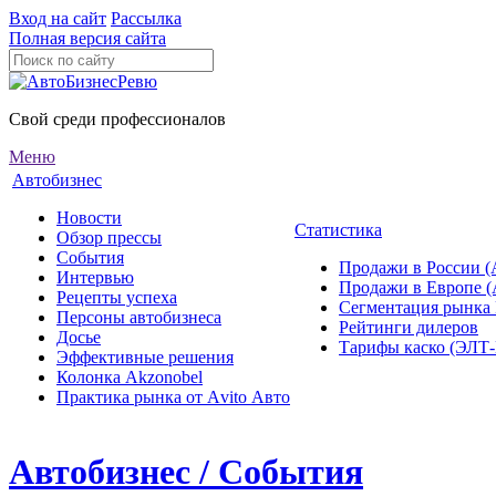
Вход на сайт
Рассылка
Полная версия сайта
Свой среди профессионалов
Меню
Автобизнес
Новости
Статистика
Обзор прессы
События
Продажи в России (
Интервью
Продажи в Европе 
Рецепты успеха
Сегментация рынка
Персоны автобизнеса
Рейтинги дилеров
Досье
Тарифы каско (ЭЛ
Эффективные решения
Колонка Akzonobel
Практика рынка от Аvito Авто
Автобизнес / События