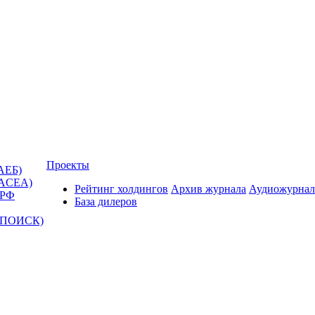
Проекты
АЕБ)
(ACEA)
Рейтинг холдингов
Архив журнала
Аудиожурнал
 РФ
База дилеров
Т-ПОИСК)