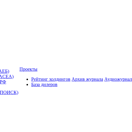
Проекты
АЕБ)
(ACEA)
Рейтинг холдингов
Архив журнала
Аудиожурнал
 РФ
База дилеров
Т-ПОИСК)