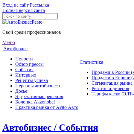
Вход на сайт
Рассылка
Полная версия сайта
Свой среди профессионалов
Меню
Автобизнес
Новости
Статистика
Обзор прессы
События
Продажи в России (
Интервью
Продажи в Европе 
Рецепты успеха
Сегментация рынка
Персоны автобизнеса
Рейтинги дилеров
Досье
Тарифы каско (ЭЛ
Эффективные решения
Колонка Akzonobel
Практика рынка от Аvito Авто
Автобизнес / События