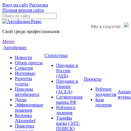
Вход на сайт
Рассылка
Полная версия сайта
Мы в соцсетях:
Свой среди профессионалов
Меню
Автобизнес
Статистика
Новости
Обзор прессы
Продажи в
События
России
Интервью
(АЕБ)
Рецепты
Проекты
Продажи в
успеха
Европе
Персоны
Рейтинг
(ACEA)
Архив
автобизнеса
холдингов
Сегментация
журна
Досье
База
рынка РФ
Эффективные
дилеров
Рейтинги
решения
дилеров
Колонка
Тарифы
Akzonobel
каско (ЭЛТ-
Практика
ПОИСК)