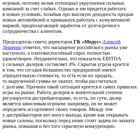
игроков, поэтому велик потенциал укрупнения сильных
компаний за счет слабых. Однако и им придется работать
в новых условиях, позабыв про высокую доходность продаж
новых автомобилей и привыкнув работать с кумулятивной
маржой, предполагающей заработок от долгосрочного
сотрудничества с клиентом.
Председатель совета директоров
ГК «Модус»
Алексей
Лещенко
отметил, что насыщение российского рынка уже
наступило, а платежеспособный спрос полностью
удовлетворен. Неудивительно, что показатель EBITDA
у сильных дилеров составляет 4%. Скрытая угроза кроется
в том, что сегодня большинство предприятий имеют
отрицательную стоимость, то есть если их продать,
то вырученной суммы не хватит, чтобы рассчитаться
с долгами. Причина такой ситуации кроется в самих правилах
игры на рынке. Работа дилеров в значительной степени
регулируется дистрибьюторами, то есть, по сути, дилер
является зависимым игроком: например, он не может
определять ассортимент своих товаров. Между тем
у дистрибьюторов нет иного выхода, кроме как открывать
новые салоны, поскольку перед ними стоит задача по захвату
рынка, повышая и без того серьезную конкуренцию.