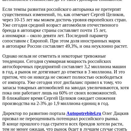
Если темпы развития российского авторынка не претерпят
существенных изменений, то, как отмечает Сергей Целиков,
через 10-15 лет мы можем достичь уровня европейских стран.
Уже сегодня средний возраст автомобиля отечественного
бренда в автопарке страны составляет почти 15 лет,
а иномарки – около девяти лет. Последний параметр
сопоставим с Европой. При этом доля иностранных марок
в автопарке России составляет 49,3%, и она неуклонно растет.
Однако нельзя не отметить и некоторые тревожные
тенденции. Сегодня суммарная мощность российских
автосборочных предприятий составляет 3,2 миллиона машин
в год, а рынок не дотягивает до отметки в 3 миллиона. И это
притом, что он никогда не сможет полностью освободиться
от импорта. Уже сегодня этот дисбаланс привел к тому, что
запасы товарных автомобилей на заводах увеличиваются, хотя
пока они работают лишь на 60% от своих возможностей.
В ближайшее время Сергей Целиков ожидает снижения
производства на 2-3% до 1,9 миллиона единиц в год.
Директор по развитию портала
Autopotrebitel.ru
Олег Дацкив
призвал не переоценивать потенциал российского рынка.
В конце прошлого года стратеги всех брендов хотели расти,
тем не менее ожидая, что рынок будет в лучшем случае стоять