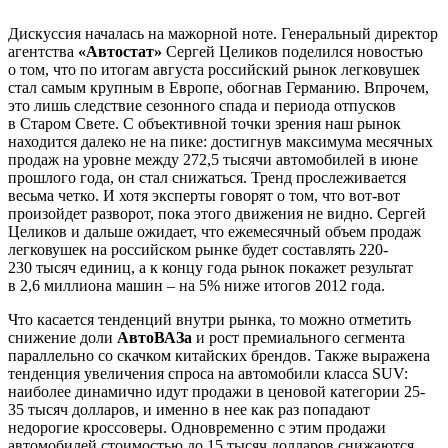
Дискуссия началась на мажорной ноте. Генеральный директор
агентства
«Автостат»
Сергей Целиков поделился новостью
о том, что по итогам августа российский рынок легковушек
стал самым крупным в Европе, обогнав Германию. Впрочем,
это лишь следствие сезонного спада и периода отпусков
в Старом Свете. С объективной точки зрения наш рынок
находится далеко не на пике: достигнув максимума месячных
продаж на уровне между 272,5 тысячи автомобилей в июне
прошлого года, он стал снижаться. Тренд прослеживается
весьма четко. И хотя эксперты говорят о том, что вот-вот
произойдет разворот, пока этого движения не видно. Сергей
Целиков и дальше ожидает, что ежемесячный объем продаж
легковушек на российском рынке будет составлять 220-
230 тысяч единиц, а к концу года рынок покажет результат
в 2,6 миллиона машин – на 5% ниже итогов 2012 года.
Что касается тенденций внутри рынка, то можно отметить
снижение доли
АвтоВАЗа
и рост премиального сегмента
параллельно со скачком китайских брендов. Также выражена
тенденция увеличения спроса на автомобили класса SUV:
наиболее динамично идут продажи в ценовой категории 25-
35 тысяч долларов, и именно в нее как раз попадают
недорогие кроссоверы. Одновременно с этим продажи
автомобилей стоимостью до 15 тысяч долларов снижаются.