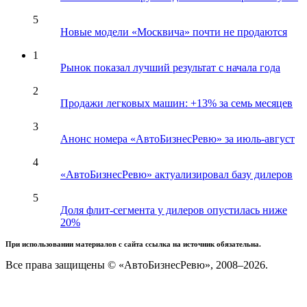
5
Новые модели «Москвича» почти не продаются
1
Рынок показал лучший результат с начала года
2
Продажи легковых машин: +13% за семь месяцев
3
Анонс номера «АвтоБизнесРевю» за июль-август
4
«АвтоБизнесРевю» актуализировал базу дилеров
5
Доля флит-сегмента у дилеров опустилась ниже
20%
При использовании материалов с сайта ссылка на источник обязательна.
Все права защищены © «АвтоБизнесРевю», 2008–2026.