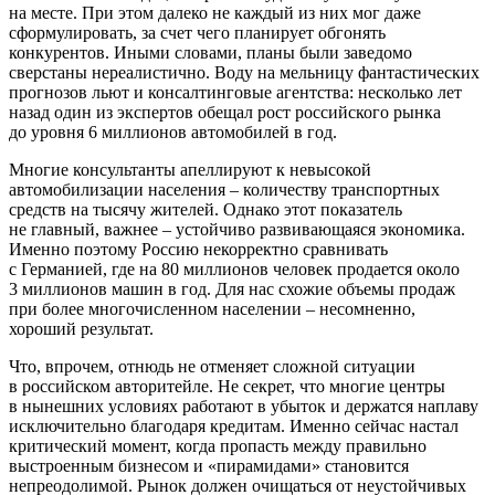
на месте. При этом далеко не каждый из них мог даже
сформулировать, за счет чего планирует обгонять
конкурентов. Иными словами, планы были заведомо
сверстаны нереалистично. Воду на мельницу фантастических
прогнозов льют и консалтинговые агентства: несколько лет
назад один из экспертов обещал рост российского рынка
до уровня 6 миллионов автомобилей в год.
Многие консультанты апеллируют к невысокой
автомобилизации населения – количеству транспортных
средств на тысячу жителей. Однако этот показатель
не главный, важнее – устойчиво развивающаяся экономика.
Именно поэтому Россию некорректно сравнивать
с Германией, где на 80 миллионов человек продается около
3 миллионов машин в год. Для нас схожие объемы продаж
при более многочисленном населении – несомненно,
хороший результат.
Что, впрочем, отнюдь не отменяет сложной ситуации
в российском авторитейле. Не секрет, что многие центры
в нынешних условиях работают в убыток и держатся наплаву
исключительно благодаря кредитам. Именно сейчас настал
критический момент, когда пропасть между правильно
выстроенным бизнесом и «пирамидами» становится
непреодолимой. Рынок должен очищаться от неустойчивых