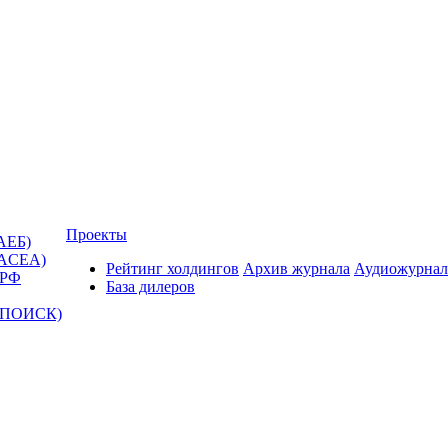
Проекты
АЕБ)
(ACEA)
Рейтинг холдингов
Архив журнала
Аудиожурнал
 РФ
База дилеров
Т-ПОИСК)