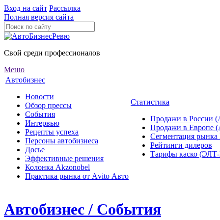
Вход на сайт
Рассылка
Полная версия сайта
Свой среди профессионалов
Меню
Автобизнес
Новости
Статистика
Обзор прессы
События
Продажи в России (
Интервью
Продажи в Европе 
Рецепты успеха
Сегментация рынка
Персоны автобизнеса
Рейтинги дилеров
Досье
Тарифы каско (ЭЛ
Эффективные решения
Колонка Akzonobel
Практика рынка от Аvito Авто
Автобизнес / События