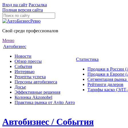
Вход на сайт
Рассылка
Полная версия сайта
Свой среди профессионалов
Меню
Автобизнес
Новости
Статистика
Обзор прессы
События
Продажи в России (
Интервью
Продажи в Европе 
Рецепты успеха
Сегментация рынка
Персоны автобизнеса
Рейтинги дилеров
Досье
Тарифы каско (ЭЛ
Эффективные решения
Колонка Akzonobel
Практика рынка от Аvito Авто
Автобизнес / События