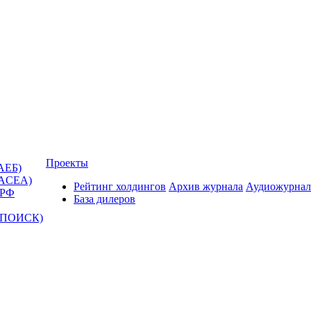
Проекты
АЕБ)
(ACEA)
Рейтинг холдингов
Архив журнала
Аудиожурнал
 РФ
База дилеров
Т-ПОИСК)