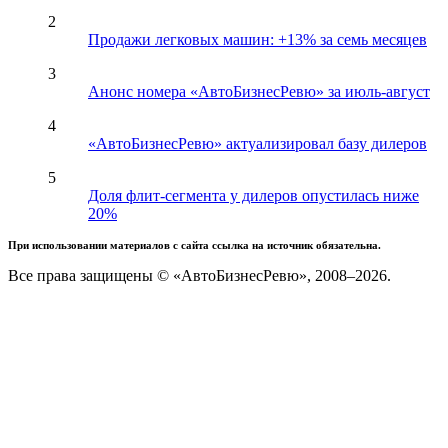
2
Продажи легковых машин: +13% за семь месяцев
3
Анонс номера «АвтоБизнесРевю» за июль-август
4
«АвтоБизнесРевю» актуализировал базу дилеров
5
Доля флит-сегмента у дилеров опустилась ниже
20%
При использовании материалов с сайта ссылка на источник обязательна.
Все права защищены © «АвтоБизнесРевю», 2008–2026.