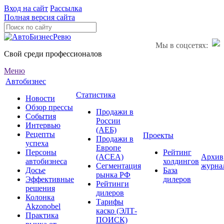
Вход на сайт
Рассылка
Полная версия сайта
Мы в соцсетях:
Свой среди профессионалов
Меню
Автобизнес
Статистика
Новости
Обзор прессы
Продажи в
События
России
Интервью
(АЕБ)
Рецепты
Проекты
Продажи в
успеха
Европе
Персоны
Рейтинг
(ACEA)
Архив
автобизнеса
холдингов
Сегментация
журна
Досье
База
рынка РФ
Эффективные
дилеров
Рейтинги
решения
дилеров
Колонка
Тарифы
Akzonobel
каско (ЭЛТ-
Практика
ПОИСК)