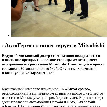
«АвтоГермес» инвестирует в Mitsubishi
Ведущий московский дилер стал активно вкладываться
в японские бренды. На востоке столицы «АвтоГермес»
официально открыл салон Mitsubishi. Инвестиции в проект
составили 30 миллионов рублей. Окупить их компания
планирует за четыре-пять лет
Масштабный комплекс шоу-румов ГК
«АвтоГермес»
,
расположенный в пятиэтажном здании на шоссе Энтузиастов,
известен в Москве уже не первый десяток лет. В разные годы
здесь продавали автомобили
Daewoo
и
FAW
,
Great Wall
и
Ravon
,
Lifan
и
SsangYong
. К настоящему времени здание