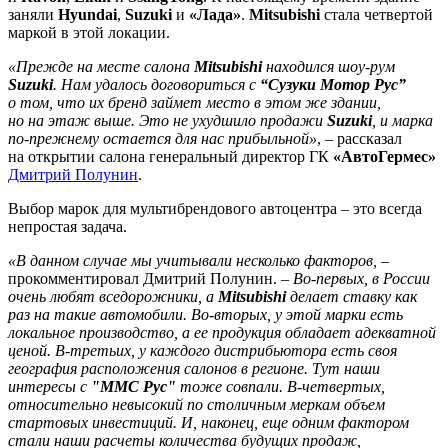
заняли
Hyundai
,
Suzuki
и
«Лада»
.
Mitsubishi
стала четвертой
маркой в этой локации.
«Прежде на месте салона
Mitsubishi
находился шоу-рум
Suzuki
. Нам удалось договориться с
“Сузуки Мотор Рус”
о том, что их бренд займет место в этом же здании,
но на этаж выше. Это не ухудшило продажи
Suzuki
, и марка
по-прежнему остается для нас прибыльной»
, – рассказал
на открытии салона генеральный директор ГК
«АвтоГермес»
Дмитрий Полунин
.
Выбор марок для мультибрендового автоцентра – это всегда
непростая задача.
«В данном случае мы учитывали несколько факторов,
–
прокомментировал Дмитрий Полунин. –
Во-первых, в России
очень любят вседорожники, а
Mitsubishi
делает ставку как
раз на такие автомобили. Во-вторых, у этой марки есть
локальное производство, а ее продукция обладает адекватной
ценой. В-третьих, у каждого дистрибьютора есть своя
география расположения салонов в регионе. Тут наши
интересы с
"
ММС Рус"
тоже совпали. В-четвертых,
относительно невысокий по столичным меркам объем
стартовых инвестиций. И, наконец, еще одним фактором
стали наши расчеты количества будущих продаж,