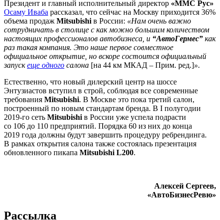
Президент и главный исполнительный директор
«ММС Рус»
Осаму Иваба
рассказал, что сейчас на Москву приходится 36%
объема продаж
Mitsubishi
в России:
«Нам очень важно
сотрудничать в столице с как можно большим количеством
настоящих профессионалов автобизнеса, и
“АвтоГермес”
как
раз такая компания. Это наше первое совместное
официальное открытие, но вскоре состоится официальный
запуск
еще одного
салона
[на 44 км МКАД – Прим. ред.]
»
.
Естественно, что новый дилерский центр на шоссе
Энтузиастов вступил в строй, соблюдая все современные
требования
Mitsubishi
. В Москве это пока третий салон,
построенный по новым стандартам бренда. В I полугодии
2019-го сеть
Mitsubishi
в России уже успела подрасти
со 106 до 110 предприятий. Порядка 60 из них до конца
2019 года должны будут завершить процедуру ребрендинга.
В рамках открытия салона также состоялась презентация
обновленного пикапа
Mitsubishi L200
.
Алексей Сергеев,
«АвтоБизнесРевю»
Рассылка