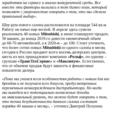
заработков на сервисе и анализ конкурентной среды. Все
вместе эти факторы вылились в тот бизнес-план, который
позволяет с уверенностью говорить о том, что мы сделали
правильный выбор»
.
Шоу-рум нового салона расположился на площади 544 кв.м.
Работу он начал еще весной. В апреле здесь сумели
реализовать 40 новых
Mitsubishi
, в июне планируют продать
50 машин, до конца 2019-го довести ежемесячный объем
до 60-70 автомобилей, а в 2020-м – до 100. Стоит уточнить,
что более сотни новых
Mitsubishi
из одного салона в месяц
сегодня в России продают всего восемь дилерских центров,
шесть из них принадлежит компании
«Рольф»
, по одному –
группам
«ТрансТехСервис»
и
«Максимум»
. Естественно,
что от объемов продаж будут зависеть и финансовые
показатели дилера.
«Пока мы учимся всем особенностям работы с новым для нас
брендом и не получаем всех бонусов, предусмотренных
переменным вознаграждением дистрибьютора. Но когда
мы выведем все потенциально возможные доходы
на максимальный уровень, то можно будет говорить о том,
что точка безубыточности данного салона составит
порядка 40 машин в месяц»
, – уточнил Дмитрий Полунин.