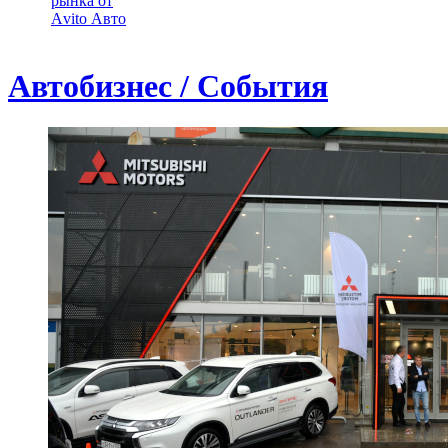
рынка от
Аvito Авто
Автобизнес / События