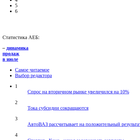
5
6
Статистика АЕБ:
–
динамика
продаж
в июле
Самое читаемое
Выбор редактора
1
Спрос на вторичном рынке увеличился на 10%
2
Тока субсидии сокращаются
3
АвтоВАЗ рассчитывает на положительный результа
4