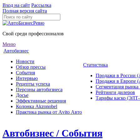
Вход на сайт
Рассылка
Полная версия сайта
Свой среди профессионалов
Меню
Автобизнес
Новости
Статистика
Обзор прессы
События
Продажи в России (
Интервью
Продажи в Европе 
Рецепты успеха
Сегментация рынка
Персоны автобизнеса
Рейтинги дилеров
Досье
Тарифы каско (ЭЛ
Эффективные решения
Колонка Akzonobel
Практика рынка от Аvito Авто
Автобизнес / События