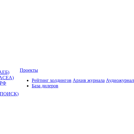
Проекты
АЕБ)
(ACEA)
Рейтинг холдингов
Архив журнала
Аудиожурнал
 РФ
База дилеров
Т-ПОИСК)