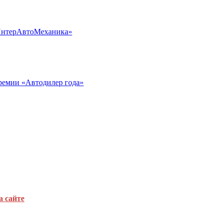
«ИнтерАвтоМеханика»
ремии «Автодилер года»
а сайте