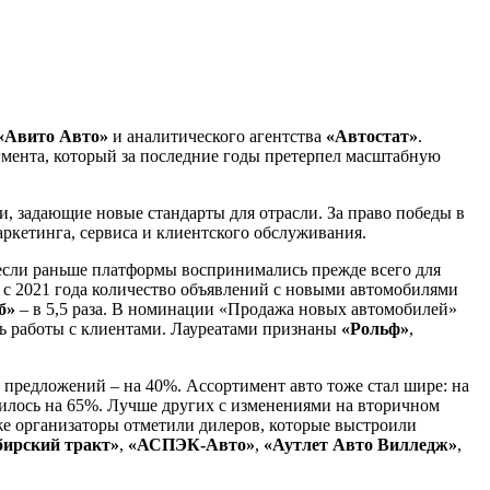
«Авито Авто»
и аналитического агентства
«Автостат»
.
гмента, который за последние годы претерпел масштабную
, задающие новые стандарты для отрасли. За право победы в
аркетинга, сервиса и клиентского обслуживания.
 если раньше платформы воспринимались прежде всего для
, с 2021 года количество объявлений с новыми автомобилями
б»
– в 5,5 раза. В номинации «Продажа новых автомобилей»
нь работы с клиентами. Лауреатами признаны
«Рольф»
,
о предложений – на 40%. Ассортимент авто тоже стал шире: на
чилось на 65%. Лучше других с изменениями на вторичном
же организаторы отметили дилеров, которые выстроили
ирский тракт»
,
«АСПЭК-Авто»
,
«Аутлет Авто Вилледж»
,