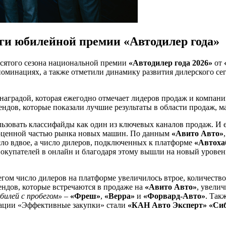
оги юбилейной премии «Автодилер года»
есятого сезона национальной премии
«Автодилер года 2026»
от
оминациях, а также отметили динамику развития дилерского се
наградой, которая ежегодно отмечает лидеров продаж и компании
ндов, которые показали лучшие результаты в области продаж, м
льзовать классифайды как один из ключевых каналов продаж. И
лноценной частью рынка новых машин. По данным
«Авито Авто»
сло вдвое, а число дилеров, подключенных к платформе
«Автоха
покупателей в онлайн и благодаря этому вышли на новый урове
бегом число дилеров на платформе увеличилось втрое, количеств
ендов, которые встречаются в продаже на
«Авито Авто»
, увели
илей с пробегом»
–
«Фреш»
,
«Верра»
и
«Форвард-Авто»
. Так
нации «Эффективные закупки» стали
«КАН Авто Эксперт»
«Сиб