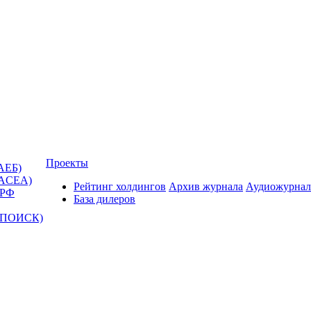
Проекты
АЕБ)
(ACEA)
Рейтинг холдингов
Архив журнала
Аудиожурнал
 РФ
База дилеров
Т-ПОИСК)