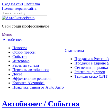
Вход на сайт
Рассылка
Полная версия сайта
Свой среди профессионалов
Меню
Автобизнес
Новости
Статистика
Обзор прессы
События
Продажи в России (
Интервью
Продажи в Европе 
Рецепты успеха
Сегментация рынка
Персоны автобизнеса
Рейтинги дилеров
Досье
Тарифы каско (ЭЛ
Эффективные решения
Колонка Akzonobel
Практика рынка от Аvito Авто
Автобизнес / События