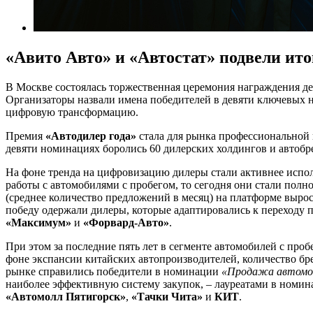
«Авито Авто» и «Автостат» подвели ит
В Москве состоялась торжественная церемония награждения д
Организаторы назвали имена победителей в девяти ключевых н
цифровую трансформацию.
Премия
«Автодилер года»
стала для рынка профессиональной 
девяти номинациях боролись 60 дилерских холдингов и автобре
На фоне тренда на цифровизацию дилеры стали активнее испо
работы с автомобилями с пробегом, то сегодня они стали по
(среднее количество предложений в месяц) на платформе выро
победу одержали дилеры, которые адаптировались к переходу 
«Максимум»
и
«Форвард-Авто»
.
При этом за последние пять лет в сегменте автомобилей с про
фоне экспансии китайских автопроизводителей, количество бр
рынке справились победители в номинации
«Продажа автомоб
наиболее эффективную систему закупок, – лауреатами в номи
«Автомолл Пятигорск»
,
«Тачки Чита»
и
КИТ
.