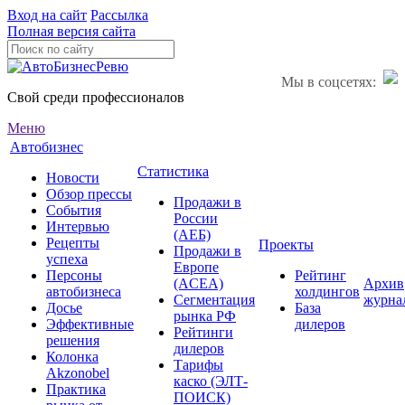
Вход на сайт
Рассылка
Полная версия сайта
Мы в соцсетях:
Свой среди профессионалов
Меню
Автобизнес
Статистика
Новости
Обзор прессы
Продажи в
События
России
Интервью
(АЕБ)
Рецепты
Проекты
Продажи в
успеха
Европе
Персоны
Рейтинг
(ACEA)
Архив
автобизнеса
холдингов
Сегментация
журна
Досье
База
рынка РФ
Эффективные
дилеров
Рейтинги
решения
дилеров
Колонка
Тарифы
Akzonobel
каско (ЭЛТ-
Практика
ПОИСК)