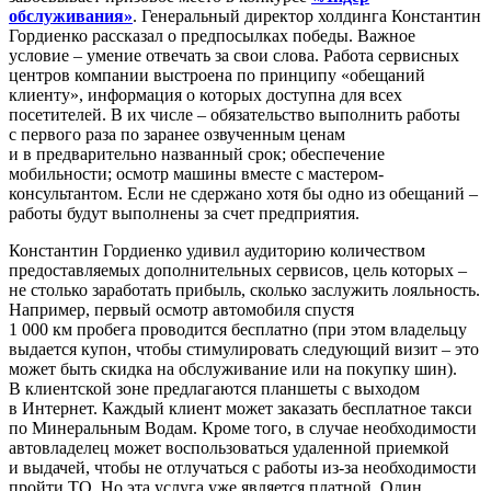
обслуживания»
. Генеральный директор холдинга Константин
Гордиенко рассказал о предпосылках победы. Важное
условие – умение отвечать за свои слова. Работа сервисных
центров компании выстроена по принципу «обещаний
клиенту», информация о которых доступна для всех
посетителей. В их числе – обязательство выполнить работы
с первого раза по заранее озвученным ценам
и в предварительно названный срок; обеспечение
мобильности; осмотр машины вместе с мастером-
консультантом. Если не сдержано хотя бы одно из обещаний –
работы будут выполнены за счет предприятия.
Константин Гордиенко удивил аудиторию количеством
предоставляемых дополнительных сервисов, цель которых –
не столько заработать прибыль, сколько заслужить лояльность.
Например, первый осмотр автомобиля спустя
1 000 км пробега проводится бесплатно (при этом владельцу
выдается купон, чтобы стимулировать следующий визит – это
может быть скидка на обслуживание или на покупку шин).
В клиентской зоне предлагаются планшеты с выходом
в Интернет. Каждый клиент может заказать бесплатное такси
по Минеральным Водам. Кроме того, в случае необходимости
автовладелец может воспользоваться удаленной приемкой
и выдачей, чтобы не отлучаться с работы из-за необходимости
пройти ТО. Но эта услуга уже является платной. Один