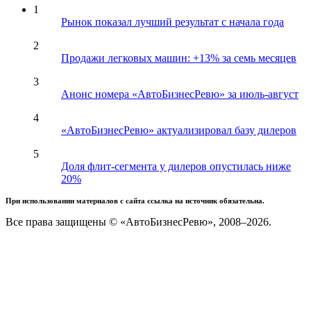
1
Рынок показал лучший результат с начала года
2
Продажи легковых машин: +13% за семь месяцев
3
Анонс номера «АвтоБизнесРевю» за июль-август
4
«АвтоБизнесРевю» актуализировал базу дилеров
5
Доля флит-сегмента у дилеров опустилась ниже
20%
При использовании материалов с сайта ссылка на источник обязательна.
Все права защищены © «АвтоБизнесРевю», 2008–2026.