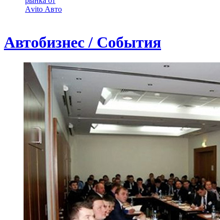
рынка от
Аvito Авто
Автобизнес / События