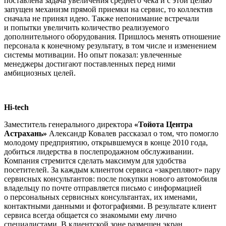
поставлена задача увеличения среднего чека и с этой целью
запущен механизм прямой приемки на сервис, то коллектив
сначала не принял идею. Также непонимание встречали
и попытки увеличить количество реализуемого
дополнительного оборудования. Пришлось менять отношение
персонала к конечному результату, в том числе и изменением
системы мотивации. Но опыт показал: увлеченные
менеджеры достигают поставленных перед ними
амбициозных целей.
Hi-tech
Заместитель генерального директора
«Тойота Центра
Астрахань»
Александр Ковалев рассказал о том, что помогло
молодому предприятию, открывшемуся в конце 2010 года,
добиться лидерства в послепродажном обслуживании.
Компания стремится сделать максимум для удобства
посетителей. За каждым клиентом сервиса «закрепляют» пару
сервисных консультантов: после покупки нового автомобиля
владельцу по почте отправляется письмо с информацией
о персональных сервисных консультантах, их именами,
контактными данными и фотографиями. В результате клиент
сервиса всегда общается со знакомыми ему лично
специалистами. В клиентской зоне размещен экран