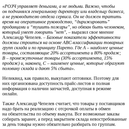
«РОЗЧ управляет деньгами, а не людьми. Важно, чтобы
он подчинялся генеральному директору или владельцу бизнеса,
а не руководителю отдела сервиса. Он не должен тратить
время на оперативное руководство, “дирижировать”
продавцами и “тушить пожары”, но обязан быть человеком,
который умеет говорить "нет"
, – выразил свое мнение
Александр Чепелев. –
Базовые показатели эффективности
должны строиться на основе ABC-классификации товарных
групп склада и по принципу Парето. Где A – наиболее ценные
товары, составляющие 20% ассортимента и 80% продаж;
B – промежуточные товары (30% ассортимента, 15%
продаж) и, наконец, С – наименее ценные, которые образуют
половину склада и дают 5% сбыта»
.
Неликвид, как правило, выкупают оптовики. Поэтому для
них организована доступность прайс-листов и полная
информация о наличии запчастей, доступная в режиме
онлайн.
Также Александр Чепелев считает, что товары у поставщиков
надо брать на реализацию с отсрочкой оплаты в обмен
на обязательства по объему выкупа. Все возможные заказы
собирать заранее, а перед закрытием склада невостребованные
за день товары нужно обязательно разбирать по группам.