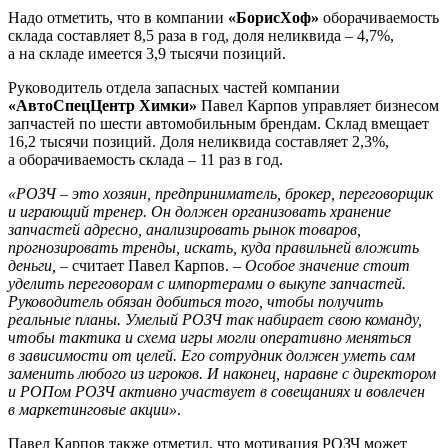
Надо отметить, что в компании
«БорисХоф»
оборачиваемость
склада составляет 8,5 раза в год, доля неликвида – 4,7%,
а на складе имеется 3,9 тысячи позиций.
Руководитель отдела запасных частей компании
«АвтоСпецЦентр Химки»
Павел Карпов управляет бизнесом
запчастей по шести автомобильным брендам. Склад вмещает
16,2 тысячи позиций. Доля неликвида составляет 2,3%,
а оборачиваемость склада – 11 раз в год.
«РОЗЧ – это хозяин, предприниматель, брокер, переговорщик
и играющий тренер. Он должен организовать хранение
запчастей адресно, анализировать рынок товаров,
прогнозировать тренды, искать, куда правильней вложить
деньги,
– считает Павел Карпов. –
Особое значение стоит
уделить переговорам с импортерами о выкупе запчастей.
Руководитель обязан добиться того, чтобы получить
реальные планы. Умелый РОЗЧ так набирает свою команду,
чтобы тактика и схема игры могли оперативно меняться
в зависимости от целей. Его сотрудник должен уметь сам
заменить любого из игроков. И наконец, наравне с директором
и РОПом РОЗЧ активно участвует в совещаниях и вовлечен
в маркетинговые акции»
.
Павел Карпов также отметил, что мотивация РОЗЧ может