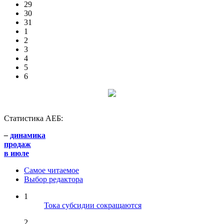
29
30
31
1
2
3
4
5
6
Статистика АЕБ:
–
динамика
продаж
в июле
Самое читаемое
Выбор редактора
1
Тока субсидии сокращаются
2