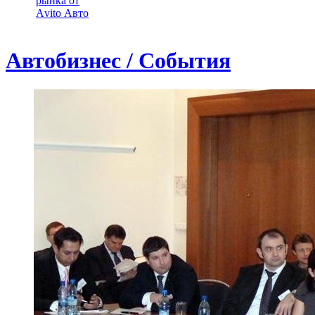
рынка от
Аvito Авто
Автобизнес / События