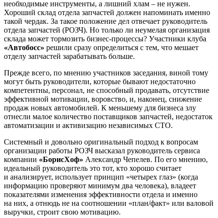
необходимые инструменты, а лишний хлам – не нужен.
Хороший склад отдела запчастей должен напоминать именно
такой чердак. За такое положение дел отвечает руководитель
отдела запчастей (РОЗЧ). Но только ли неумелая организация
склада может тормозить бизнес-процессы? Участники клуба
«Автобосс»
решили сразу определиться с тем, что мешает
отделу запчастей зарабатывать больше.
Прежде всего, по мнению участников заседания, виной тому
могут быть руководители, которые бывают недостаточно
компетентны, персонал, не способный продавать, отсутствие
эффективной мотивации, воровство, и, наконец, снижение
продаж новых автомобилей. К меньшему для бизнеса злу
отнесли малое количество поставщиков запчастей, недостаток
автоматизации и активизацию независимых СТО.
Системный и довольно оригинальный подход к вопросам
организации работы РОЗЧ высказал руководитель сервиса
компании
«БорисХоф»
Александр Чепелев. По его мнению,
идеальный руководитель это тот, кто хорошо считает
и анализирует, использует принцип «четырех глаз» (когда
информацию проверяют минимум два человека), владеет
показателями изменения эффективности отдела и именно
на них, а отнюдь не на соотношении «план/факт» или валовой
выручки, строит свою мотивацию.