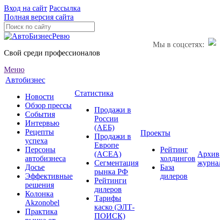
Вход на сайт
Рассылка
Полная версия сайта
Мы в соцсетях:
Свой среди профессионалов
Меню
Автобизнес
Статистика
Новости
Обзор прессы
Продажи в
События
России
Интервью
(АЕБ)
Рецепты
Проекты
Продажи в
успеха
Европе
Персоны
Рейтинг
(ACEA)
Архив
автобизнеса
холдингов
Сегментация
журна
Досье
База
рынка РФ
Эффективные
дилеров
Рейтинги
решения
дилеров
Колонка
Тарифы
Akzonobel
каско (ЭЛТ-
Практика
ПОИСК)