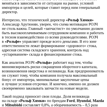
меняться в зависимости от ситуации на рынке, условий
импортера и целей, которые ставит перед ним генеральный
директор.
Интересно, что технический директор
«Рольф Химки»
Александр Арутюнян, уверен, что схема мотивации РОЗЧ
не столь важна. Главный «запчастист» по умолчанию должен
быть высокооплачиваемым сотрудником компании и работать
в тесном взаимодействии со всеми руководителями. РОЗЧ
в
«Рольфе»
управляет прежде всего деньгами. В его зоне
ответственности лежат формирование «здорового» стока,
адресная система складского хранения, контроль над
«устареванием» склада и финансирование стока.
Как аналитик РОЗЧ
«Рольфа»
работает над тем, чтобы
минимизировать риски сокращения оборотного капитала,
возникновения оверстока и неликвида. Как предприниматель
он служит тому, чтобы компания получала максимальный
бонус от импортера, минимальные закупочные цены
и лучшие условия отсрочки. И конечно, именно он должен
своевременно заказывать запчасти на новые модели.
Такой подход приносит свои плоды. Доля неликвида
на складе
«Рольф Химки»
по брендам
Ford
,
Hyundai
,
Mazda
и
Mitsubishi
составляет 0,8%, а оборачиваемость – 8,5 раза