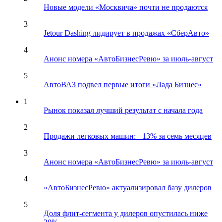
Новые модели «Москвича» почти не продаются
3
Jetour Dashing лидирует в продажах «СберАвто»
4
Анонс номера «АвтоБизнесРевю» за июль-август
5
АвтоВАЗ подвел первые итоги «Лада Бизнес»
1
Рынок показал лучший результат с начала года
2
Продажи легковых машин: +13% за семь месяцев
3
Анонс номера «АвтоБизнесРевю» за июль-август
4
«АвтоБизнесРевю» актуализировал базу дилеров
5
Доля флит-сегмента у дилеров опустилась ниже