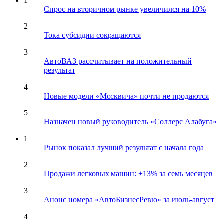
1
Спрос на вторичном рынке увеличился на 10%
2
Тока субсидии сокращаются
3
АвтоВАЗ рассчитывает на положительный
результат
4
Новые модели «Москвича» почти не продаются
5
Назначен новый руководитель «Соллерс Алабуга»
1
Рынок показал лучший результат с начала года
2
Продажи легковых машин: +13% за семь месяцев
3
Анонс номера «АвтоБизнесРевю» за июль-август
4