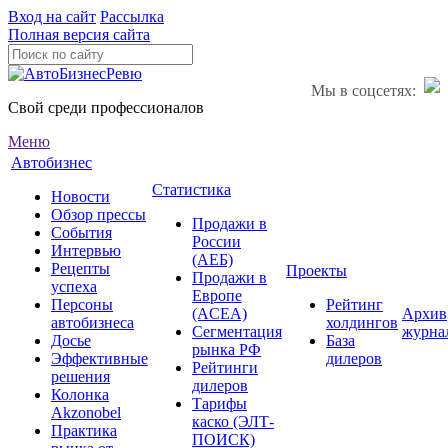
Вход на сайт
Рассылка
Полная версия сайта
Мы в соцсетях:
Свой среди профессионалов
Меню
Автобизнес
Статистика
Новости
Обзор прессы
Продажи в
События
России
Интервью
(АЕБ)
Рецепты
Проекты
Продажи в
успеха
Европе
Персоны
Рейтинг
(ACEA)
Архив
автобизнеса
холдингов
Сегментация
журна
Досье
База
рынка РФ
Эффективные
дилеров
Рейтинги
решения
дилеров
Колонка
Тарифы
Akzonobel
каско (ЭЛТ-
Практика
ПОИСК)