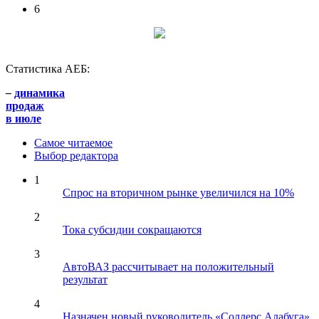
6
Статистика АЕБ:
–
динамика
продаж
в июле
Самое читаемое
Выбор редактора
1
Спрос на вторичном рынке увеличился на 10%
2
Тока субсидии сокращаются
3
АвтоВАЗ рассчитывает на положительный
результат
4
Назначен новый руководитель «Соллерс Алабуга»