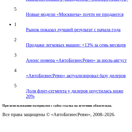
5
Новые модели «Москвича» почти не продаются
1
Рынок показал лучший результат с начала года
2
Продажи легковых машин: +13% за семь месяцев
3
Анонс номера «АвтоБизнесРевю» за июль-август
4
«АвтоБизнесРевю» актуализировал базу дилеров
5
Доля флит-сегмента у дилеров опустилась ниже
20%
При использовании материалов с сайта ссылка на источник обязательна.
Все права защищены © «АвтоБизнесРевю», 2008–2026.