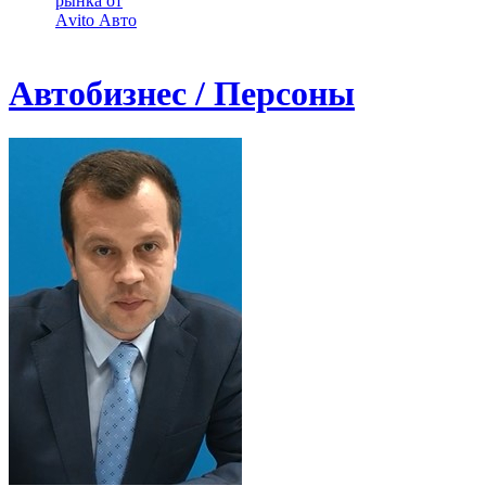
рынка от
Аvito Авто
Автобизнес / Персоны