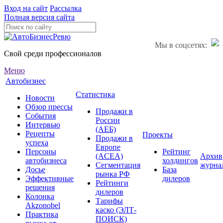
Вход на сайт
Рассылка
Полная версия сайта
Мы в соцсетях:
Свой среди профессионалов
Меню
Автобизнес
Статистика
Новости
Обзор прессы
Продажи в
События
России
Интервью
(АЕБ)
Рецепты
Проекты
Продажи в
успеха
Европе
Персоны
Рейтинг
(ACEA)
Архив
автобизнеса
холдингов
Сегментация
журна
Досье
База
рынка РФ
Эффективные
дилеров
Рейтинги
решения
дилеров
Колонка
Тарифы
Akzonobel
каско (ЭЛТ-
Практика
ПОИСК)