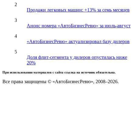
2
Продажи легковых машин: +13% за семь месяцев
3
Анонс номера «АвтоБизнесРевю» за июль-август
4
«АвтоБизнесРевю» актуализировал базу дилеров
5
Доля флит-сегмента у дилеров опустилась ниже
20%
При использовании материалов с сайта ссылка на источник обязательна.
Все права защищены © «АвтоБизнесРевю», 2008–2026.