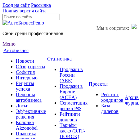
Вход на сайт
Рассылка
Полная версия сайта
Мы в соцсетях:
Свой среди профессионалов
Меню
Автобизнес
Статистика
Новости
Обзор прессы
Продажи в
События
России
Интервью
(АЕБ)
Рецепты
Проекты
Продажи в
успеха
Европе
Персоны
Рейтинг
(ACEA)
Архив
автобизнеса
холдингов
Сегментация
журна
Досье
База
рынка РФ
Эффективные
дилеров
Рейтинги
решения
дилеров
Колонка
Тарифы
Akzonobel
каско (ЭЛТ-
Практика
ПОИСК)