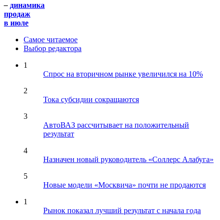
–
динамика
продаж
в июле
Самое читаемое
Выбор редактора
1
Спрос на вторичном рынке увеличился на 10%
2
Тока субсидии сокращаются
3
АвтоВАЗ рассчитывает на положительный
результат
4
Назначен новый руководитель «Соллерс Алабуга»
5
Новые модели «Москвича» почти не продаются
1
Рынок показал лучший результат с начала года