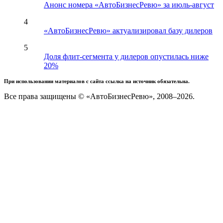
Анонс номера «АвтоБизнесРевю» за июль-август
4
«АвтоБизнесРевю» актуализировал базу дилеров
5
Доля флит-сегмента у дилеров опустилась ниже
20%
При использовании материалов с сайта ссылка на источник обязательна.
Все права защищены © «АвтоБизнесРевю», 2008–2026.