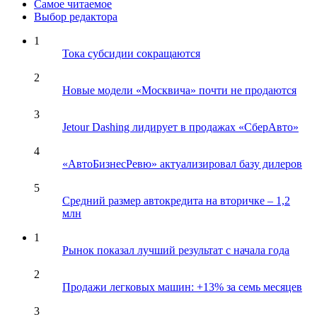
Самое читаемое
Выбор редактора
1
Тока субсидии сокращаются
2
Новые модели «Москвича» почти не продаются
3
Jetour Dashing лидирует в продажах «СберАвто»
4
«АвтоБизнесРевю» актуализировал базу дилеров
5
Средний размер автокредита на вторичке – 1,2
млн
1
Рынок показал лучший результат с начала года
2
Продажи легковых машин: +13% за семь месяцев
3