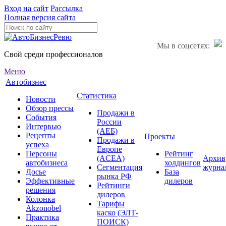
Вход на сайт
Рассылка
Полная версия сайта
Мы в соцсетях:
Свой среди профессионалов
Меню
Автобизнес
Статистика
Новости
Обзор прессы
Продажи в
События
России
Интервью
(АЕБ)
Рецепты
Проекты
Продажи в
успеха
Европе
Персоны
Рейтинг
(ACEA)
Архив
автобизнеса
холдингов
Сегментация
журна
Досье
База
рынка РФ
Эффективные
дилеров
Рейтинги
решения
дилеров
Колонка
Тарифы
Akzonobel
каско (ЭЛТ-
Практика
ПОИСК)