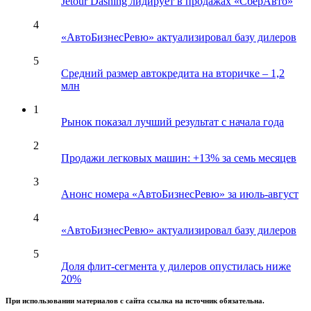
Jetour Dashing лидирует в продажах «СберАвто»
4
«АвтоБизнесРевю» актуализировал базу дилеров
5
Средний размер автокредита на вторичке – 1,2
млн
1
Рынок показал лучший результат с начала года
2
Продажи легковых машин: +13% за семь месяцев
3
Анонс номера «АвтоБизнесРевю» за июль-август
4
«АвтоБизнесРевю» актуализировал базу дилеров
5
Доля флит-сегмента у дилеров опустилась ниже
20%
При использовании материалов с сайта ссылка на источник обязательна.