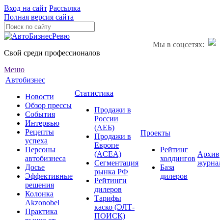
Вход на сайт
Рассылка
Полная версия сайта
Мы в соцсетях:
Свой среди профессионалов
Меню
Автобизнес
Статистика
Новости
Обзор прессы
Продажи в
События
России
Интервью
(АЕБ)
Рецепты
Проекты
Продажи в
успеха
Европе
Персоны
Рейтинг
(ACEA)
Архив
автобизнеса
холдингов
Сегментация
журна
Досье
База
рынка РФ
Эффективные
дилеров
Рейтинги
решения
дилеров
Колонка
Тарифы
Akzonobel
каско (ЭЛТ-
Практика
ПОИСК)