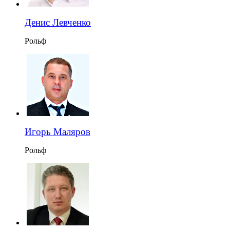
Денис Левченко
Рольф
Игорь Маляров
Рольф