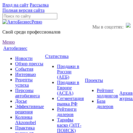
Вход на сайт
Рассылка
Полная версия сайта
Мы в соцсетях:
Свой среди профессионалов
Меню
Автобизнес
Статистика
Новости
Обзор прессы
Продажи в
События
России
Интервью
(АЕБ)
Рецепты
Проекты
Продажи в
успеха
Европе
Персоны
Рейтинг
(ACEA)
Архив
автобизнеса
холдингов
Сегментация
журна
Досье
База
рынка РФ
Эффективные
дилеров
Рейтинги
решения
дилеров
Колонка
Тарифы
Akzonobel
каско (ЭЛТ-
Практика
ПОИСК)