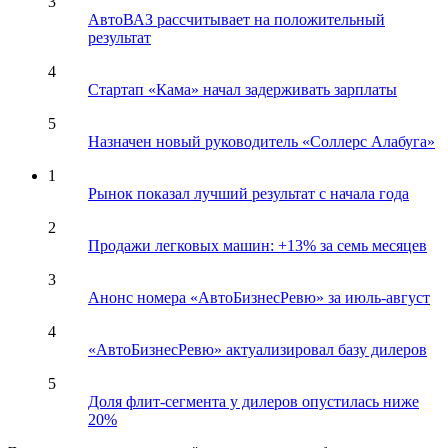
3
АвтоВАЗ рассчитывает на положительный
результат
4
Стартап «Кама» начал задерживать зарплаты
5
Назначен новый руководитель «Соллерс Алабуга»
1
Рынок показал лучший результат с начала года
2
Продажи легковых машин: +13% за семь месяцев
3
Анонс номера «АвтоБизнесРевю» за июль-август
4
«АвтоБизнесРевю» актуализировал базу дилеров
5
Доля флит-сегмента у дилеров опустилась ниже
20%